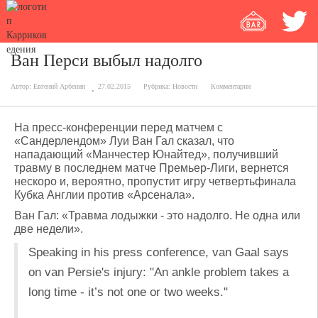
Ван Перси выбыл надолго
Автор:
Евгений Арбенин
27.02.2015
Рубрика:
Новости
Комментарии
На пресс-конференции перед матчем с
«Сандерлендом» Луи Ван Гал сказал, что
нападающий «Манчестер Юнайтед», получивший
травму в последнем матче Премьер-Лиги, вернется
нескоро и, вероятно, пропустит игру четвертьфинала
Кубка Англии против «Арсенала».
Ван Гал: «Травма лодыжки - это надолго. Не одна или
две недели».
Speaking in his press conference, van Gaal says
on van Persie's injury: "An ankle problem takes a
long time - it’s not one or two weeks."