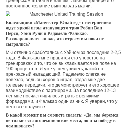
тренерском штабе и в нашем главном тренере его
постоянное желание выигрывать матчи.
Болельщики «Манчестер Юнайтед» с нетерпением
ждут яркой игры атакующего трио Робин Ван
Перси, Уэйн Руни и Радамель Фалькао.
Разочаровывает ли вас, что втроем вы пока не
сыгрались?
Мы отлично сработались с Уэйном за последние 2-2,5
года. В Фалькао мне нравится его упорство на
тренировках и то, что он выкладывается на поле на
100 процентов. Я уже успел увидеть, какой он
прекрасный нападающий. Радамелю слегка не
повезло, ведь он хорошо играл, отдал мне две
голевые передачи, что демонстрирует и его хорошее
взаимодействие с партнерами. За последние 12-13
лет мне посчастливилось играть с великими
форвардами, и Фалькао один из них. Я уверен, что у
него все получится.
В какой момент вы сможете сказать: «Да, мы боремся
не только за лигочемпионские места, но и за победу в
чемпионате»?