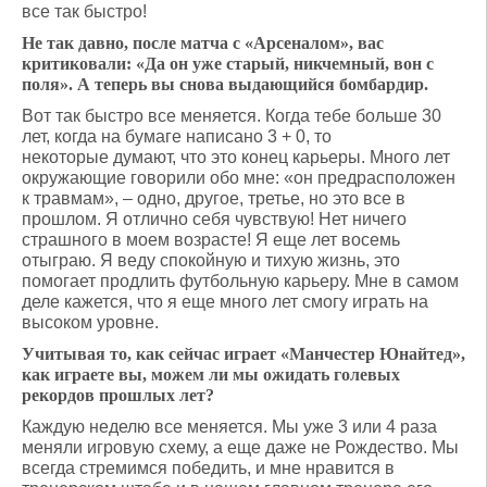
все так быстро!
Не так давно, после матча с «Арсеналом», вас
критиковали: «Да он уже старый, никчемный, вон с
поля». А теперь вы снова выдающийся бомбардир.
Вот так быстро все меняется. Когда тебе больше 30
лет, когда на бумаге написано 3 + 0, то
некоторые думают, что это конец карьеры. Много лет
окружающие говорили обо мне: «он предрасположен
к травмам», – одно, другое, третье, но это все в
прошлом. Я отлично себя чувствую! Нет ничего
страшного в моем возрасте! Я еще лет восемь
отыграю. Я веду спокойную и тихую жизнь, это
помогает продлить футбольную карьеру. Мне в самом
деле кажется, что я еще много лет смогу играть на
высоком уровне.
Учитывая то, как сейчас играет «Манчестер Юнайтед»,
как играете вы, можем ли мы ожидать голевых
рекордов прошлых лет?
Каждую неделю все меняется. Мы уже 3 или 4 раза
меняли игровую схему, а еще даже не Рождество. Мы
всегда стремимся победить, и мне нравится в