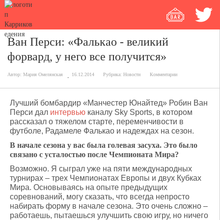
Ван Перси: «Фалькао - великий
форвард, у него все получится»
Автор:
Мария Омелянская
16.12.2014
Рубрика:
Новости
Комментарии
Лучший бомбардир «Манчестер Юнайтед» Робин Ван
Перси дал
интервью
каналу Sky Sports, в котором
рассказал о тяжелом старте, переменчивости в
футболе, Радамеле Фалькао и надеждах на сезон.
В начале сезона у вас была голевая засуха. Это было
связано с усталостью после Чемпионата Мира?
Возможно. Я сыграл уже на пяти международных
турнирах – трех Чемпионатах Европы и двух Кубках
Мира. Основываясь на опыте предыдущих
соревнований, могу сказать, что всегда непросто
набирать форму в начале сезона. Это очень сложно –
работаешь, пытаешься улучшить свою игру, но ничего