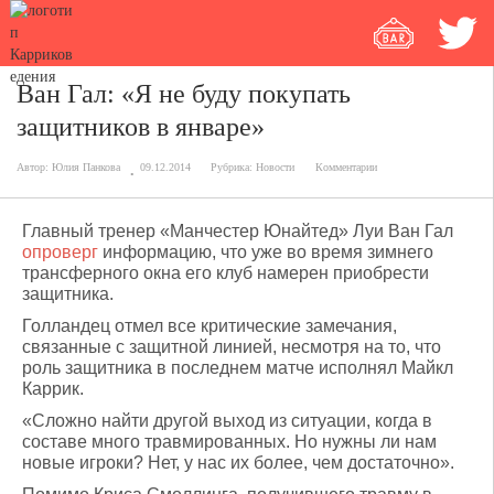
Ван Гал: «Я не буду покупать
защитников в январе»
Автор:
Юлия Панкова
09.12.2014
Рубрика:
Новости
Комментарии
Главный тренер «Манчестер Юнайтед» Луи Ван Гал
опроверг
информацию, что уже во время зимнего
трансферного окна его клуб намерен приобрести
защитника.
Голландец отмел все критические замечания,
связанные с защитной линией, несмотря на то, что
роль защитника в последнем матче исполнял Майкл
Каррик.
«Сложно найти другой выход из ситуации, когда в
составе много травмированных. Но нужны ли нам
новые игроки? Нет, у нас их более, чем достаточно».