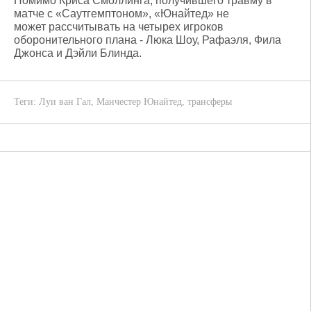
Помимо Криса Смоллинга, получившего травму в
матче с «Саутгемптоном», «Юнайтед» не
может рассчитывать на четырех игроков
оборонительного плана - Люка Шоу, Рафаэля, Фила
Джонса и Дэйли Блинда.
Теги:
Луи ван Гал
,
Манчестер Юнайтед
,
трансферы