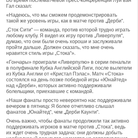
Во время послематчевой пресс-конференции Луи ван
Гал сказал:
«Надеюсь, что мы сможем продемонстрировать
такой же уровень игры, как в матче против „Дерби“.
„Сток Сити“ — команда, против которой трудно играть
любому клубу. Я видел их игру против „Ливерпуля“,
думаю, что они были очень хороши и заслуживали
пройти дальше. Должен сказать, что мне очень
нравится стиль игры „Стока“».
«Гончары» проиграли «Ливерпулю» в серии пенальти
в полуфинале Кубка Английской Лиги, после вылетели
из Кубка Англии от «Кристал Пэлас». Матч «Стока»
состоялся на день позже победной игры «Юнайтед»
над «Дерби», которых активно поддерживали
болельщики, приехавшие с командой.
«Наши фанаты просто невероятно нас поддерживали
вечером в пятницу. Я более отчетливо слышал
фанатов „Юнайтед“, чем „Дерби Каунти“.
Очень важно, чтобы фанаты продолжили так активно
поддерживать игроков в матче против „Стока“, ведь
их ждет очень трудная задача: они должны добыть