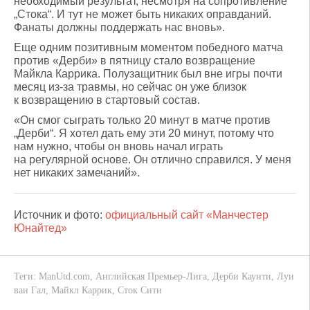
необходимый результат, несмотря на сопротивление
„Стока“. И тут не может быть никаких оправданий.
Фанаты должны поддержать нас вновь».
Еще одним позитивным моментом победного матча
против «Дерби» в пятницу стало возвращение
Майкла Каррика. Полузащитник был вне игры почти
месяц из-за травмы, но сейчас он уже близок
к возвращению в стартовый состав.
«Он смог сыграть только 20 минут в матче против
„Дерби“. Я хотел дать ему эти 20 минут, потому что
нам нужно, чтобы он вновь начал играть
на регулярной основе. Он отлично справился. У меня
нет никаких замечаний».
Источник и фото:
официальный сайт «Манчестер
Юнайтед»
Теги:
ManUtd.com
,
Английская Премьер-Лига
,
Дерби Каунти
,
Луи
ван Гал
,
Майкл Каррик
,
Сток Сити