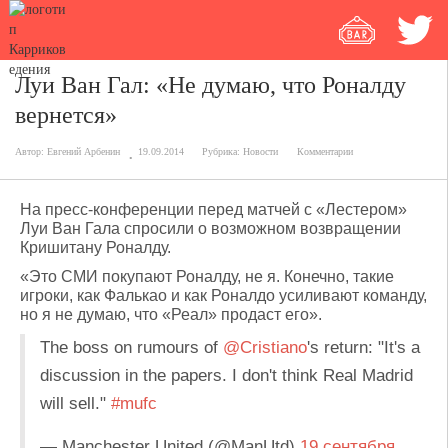
Луи Ван Гал: «Не думаю, что Роналду
вернется»
Автор:
Евгений Арбенин
19.09.2014
Рубрика:
Новости
Комментарии
На пресс-конференции перед матчей с «Лестером»
Луи Ван Гала спросили о возможном возвращении
Кришитану Роналду.
«Это СМИ покупают Роналду, не я. Конечно, такие
игроки, как Фалькао и как Роналдо усиливают команду,
но я не думаю, что «Реал» продаст его».
The boss on rumours of
@Cristiano
's return: "It's a
discussion in the papers. I don't think Real Madrid
will sell."
#mufc
— Manchester United (@ManUtd)
19 сентября