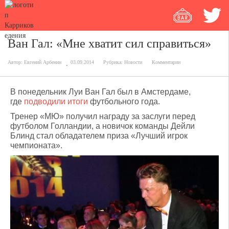
Ван Гал: «Мне хватит сил справиться»
Автор:
Евгений Арбенин
03.09.2014
Рубрика:
Новости
Комментарии
В понедельник Луи Ван Гал был в Амстердаме,
где
подводили итоги
футбольного года.
Тренер «МЮ» получил награду за заслуги перед
футболом Голландии, а новичок команды Дейли
Блинд стал обладателем приза «Лучший игрок
чемпионата».