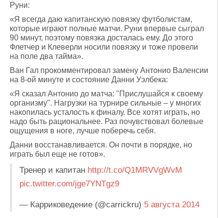
Руни:
«Я всегда даю капитанскую повязку футболистам,
которые играют полные матчи. Руни впервые сыграл
90 минут, поэтому повязка досталась ему. До этого
Флетчер и Клеверли носили повязку и тоже провели
на поле два тайма».
Ван Гал прокомментировал замену Антонио Валенсии
на 8-ой минуте и состояние Данни Уэлбека:
«Я сказал Антонио до матча: "Прислушайся к своему
организму". Нагрузки на турнире сильные – у многих
накопилась усталость к финалу. Все хотят играть, но
надо быть рациональнее. Раз почувствовал болевые
ощущения в ноге, лучше поберечь себя.
Данни восстанавливается. Он почти в порядке, но
играть был еще не готов».
Тренер и капитан
http://t.co/Q1MRVVgWvM
pic.twitter.com/jge7YNTgz9
— Карриковедение (@carrickru)
5 августа 2014