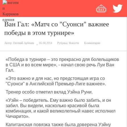
Ван Гал: «Матч со "Суонси" важнее
победы в этом турнире»
Автор:
Евгений Арбенин
05.08.2014
Рубрика:
Новости
Комментарии
«Победа в турнире – это прекрасно для болельщиков
в США и во всем мире», - начал свою речь Луи Ван
Гал.
«Это важно и для нас, но предстоящая игра со
"Суонси" в Английской Премьер-Лиге важнее».
Тренер особо отметил вклад Уэйна Руни.
«Уэйн – победитель. Ему важно было забить, и он
забил. Вы видели, насколько красивой была
комбинация, и какой великолепный навес исполнил
Чичарито».
Капитанская повязка также была доверена Уэйну