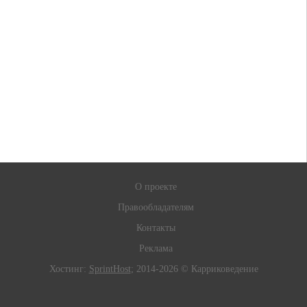
О проекте
Правообладателям
Контакты
Реклама
Хостинг:
SprintHost
; 2014-2026 © Карриковедение