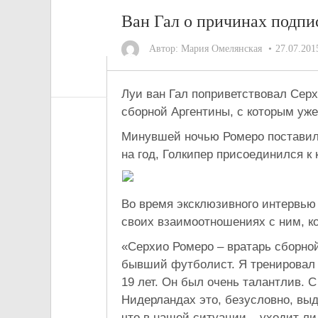
Ван Гал о причинах подпи
Автор:
Мария Омелянская
27.07.201
Луи ван Гал поприветствовал Сер
сборной Аргентины, с которым уже
Минувшей ночью Ромеро поставил 
на год, Голкипер присоединился к 
Во время эксклюзивного интервью 
своих взаимоотношениях с ним, к
«Серхио Ромеро – вратарь сборной
бывший футболист. Я тренировал 
19 лет. Он был очень талантлив. 
Нидерландах это, безусловно, выд
что в нашей ситуации – уходит ли 