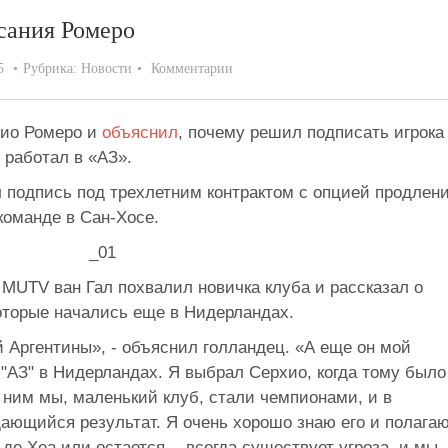
сания Ромеро
5
Рубрика:
Новости
Комментарии
хио Ромеро и
объяснил
, почему решил подписать игрока
 работал в «АЗ».
подпись под трехлетним контрактом с опцией продлен
команде в Сан-Хосе.
MUTV ван Гал похвалил новичка клуба и рассказал о
оторые начались еще в Нидерландах.
 Аргентины», - объяснил голландец. «А еще он мой
"АЗ" в Нидерландах. Я выбрал Серхио, когда тому было
С ним мы, маленький клуб, стали чемпионами, и в
ающийся результат. Я очень хорошо знаю его и полагаю
де Хеа или остается, - всегда существует угроза, и мы