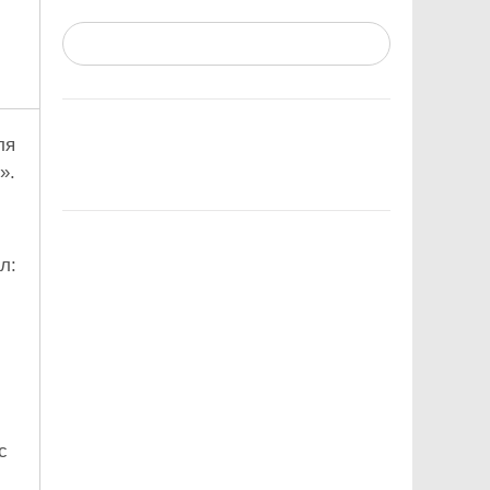
ля
».
л:
с