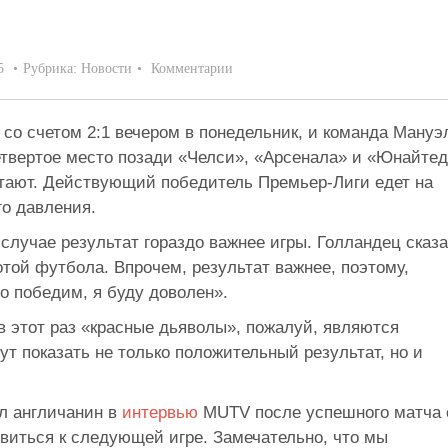
5
Рубрика:
Новости
Комментарии
со счетом 2:1 вечером в понедельник, и команда Мануэ
етвертое место позади «Челси», «Арсенала» и «Юнайтед
тают. Действующий победитель Премьер-Лиги едет на
о давления.
 случае результат гораздо важнее игры. Голландец сказа
той футбола. Впрочем, результат важнее, поэтому,
о победим, я буду доволен».
в этот раз «красные дьяволы», пожалуй, являются
т показать не только положительный результат, но и
ал англичанин в
интервью
MUTV после успешного матча 
виться к следующей игре. Замечательно, что мы