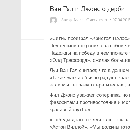
Ван Гал и Джонс о дерби
Автор:
Мария Омелянская
07.04.201
«Сити» проиграл «Кристал Пэлас» 
Пеллегрини сохранила за собой ч
Надежды на победу в чемпионате 
«Олд Траффорд», ожидая большог
Луи Ван Гал считает, что в данном
«Такие матчи обычно радуют красо
если мы сыграем отвратительно, н
Фил Джонс уважает соперника, но 
фаворитами противостояния и могу
красивый футбол.
«Победы долго не длятся», - сказ
«Астон Виллой». «Мы должны гото