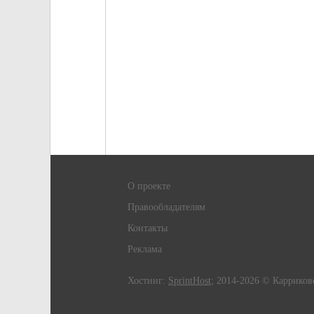
О проекте
Правообладателям
Контакты
Реклама
Хостинг:
SprintHost
; 2014-2026 © Карриков