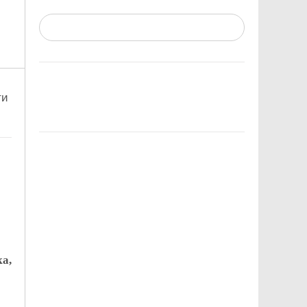
ти
а,