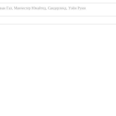
ван Гал
,
Манчестер Юнайтед
,
Сандерленд
,
Уэйн Руни