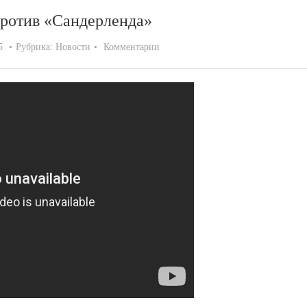
против «Сандерленда»
5
Рубрика:
Новости
Комментарии