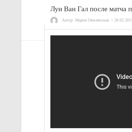
Луи Ван Гал после матча 
Автор:
Мария Омелянская
28.02.201