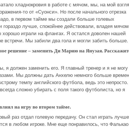
ватало хладнокровия в работе с мячом, мы, на мой взгля
поражения-то от «Суонси». Но после начального отрезка
 надо, в первом тайме мы создали больше голевых
и гораздо лучше, спокойнее действовали, владея мячом
ы хорошо играли на флангах. Я остался доволен нашей
не встречи. Мы забили два гола и могли забить больше.
ное решение – заменить Ди Марию на Янузая. Расскажит
ры, я должен заменить его. Я главный тренер и я не могу
глазами. Мы должны дать Анхелю немного больше време
ыстрому темпу английского футбола, ведь это непросто.
всегда сложно убирать с поля такого футболиста, но я
влиял на игру во втором тайме.
рвый раз отдал голевую передачу. Он стал играть лучше
ится в любом игроке. Мне еще понравилось, что Фалькао