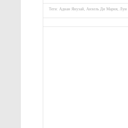
Теги:
Аднан Янузай
,
Анхель Ди Мария
,
Луи 