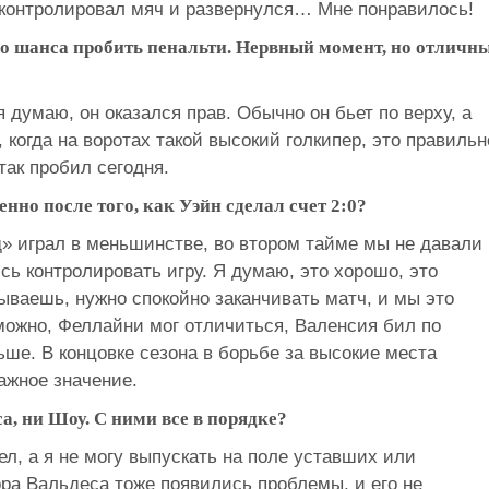
о контролировал мяч и развернулся… Мне понравилось!
го шанса пробить пенальти. Нервный момент, но отличн
я думаю, он оказался прав. Обычно он бьет по верху, а
, когда на воротах такой высокий голкипер, это правильн
так пробил сегодня.
нно после того, как Уэйн сделал счет 2:0?
д» играл в меньшинстве, во втором тайме мы не давали
ь контролировать игру. Я думаю, это хорошо, это
ываешь, нужно спокойно заканчивать матч, и мы это
можно, Феллайни мог отличиться, Валенсия бил по
ше. В концовке сезона в борьбе за высокие места
ажное значение.
а, ни Шоу. С ними все в порядке?
ел, а я не могу выпускать на поле уставших или
ра Вальдеса тоже появились проблемы, и его не