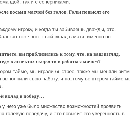
омандой, так и с соперниками.
осле восьми матчей без голов. Голы повысят его
аждому игроку, и когда ты забиваешь дважды, это,
Фалькао тоже внес свой вклад в матч: именно он
итаете, вы приблизились к тому, что, на ваш взгляд,
ед» в аспектах скорости и работы с мячом?
втором тайме, мы играли быстрее, также мы меняли ритм
ы выполнили свою работу, и поэтому во втором тайме м
в.
ой вклад в победу…
то у него уже было множество возможностей проявить
ую голевую передачу, и это повысит его уверенность в