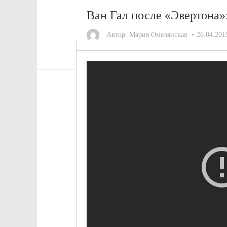
Ван Гал после «Эвертона»
Автор:
Мария Омелянская
26.04.201