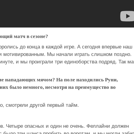
ющий матч в сезоне?
оролись до конца в каждой игре. А сегодня впервые наш
и мотивированным. Мы начали играть слишком поздно.
нуте, и мы проиграли три единоборства подряд. Так ма
ние нападающих мячом? На поле находились Руни,
 них было немного, несмотря на преимущество во
о, смотрели другой первый тайм.
в. Четыре опасных и один не очень. Феллайни должен
ас было три шанса пробить во воротам, и мы могли заби