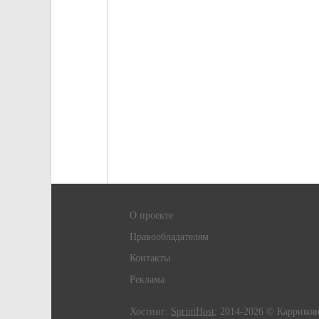
О проекте
Правообладателям
Контакты
Реклама
Хостинг:
SprintHost
; 2014-2026 © Карриков