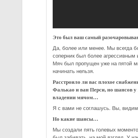
Это был ваш самый разочаровыва
Да, более или менее. Мы всегда б
соперник был более агрессивным 
Мяч был пропущен уже на пятой ми
начинать нельзя.
Расстроило ли вас плохое снабже
Фалькао и ван Перси, но шансов у
владении мячом…
Я с вами не соглашусь. Вы, видим
Но какие шансы…
Мы создали пять голевых моменто
был забивать, на мой взгляд. У н