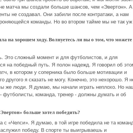
ине матча мы создали больше шансов, чем «Эвертон». А
нты не создавал. Они забили после контратаки, а нам
роняющейся команды. Но во втором тайме мы не так уж
а на хорошем ходу. Волнуетесь ли вы о том, что можете
ь. Это сложный момент и для футболистов, и для
я на победный путь. Я полон надежд. Я говорил об это
атч, в котором у соперника было больше мотивации и
о другого я сказать не могу. Конечно, это нехорошо. Я н
 мы же люди. Я думаю, мы начали играть неплохо. Но на
– футболисты, команда, тренер - должны думать и об
 «Эвертон» больше хотел победить?
 с «Челси». Я думаю, в той игре победила не та команд
заслужил победу. В спорте ты выигрываешь и