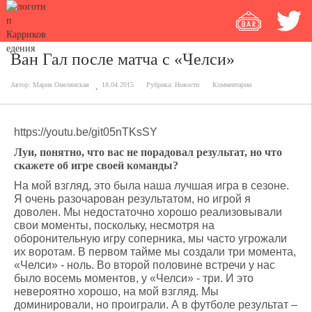
Ван Гал после матча с «Челси»
Автор:
Мария Омелянская
18.04.2015
Рубрика:
Новости
Комментарии
https://youtu.be/git05nTKsSY
Луи, понятно, что вас не порадовал результат, но что
скажете об игре своей команды?
На мой взгляд, это была наша лучшая игра в сезоне.
Я очень разочарован результатом, но игрой я
доволен. Мы недостаточно хорошо реализовывали
свои моменты, поскольку, несмотря на
оборонительную игру соперника, мы часто угрожали
их воротам. В первом тайме мы создали три момента,
«Челси» - ноль. Во второй половине встречи у нас
было восемь моментов, у «Челси» - три. И это
невероятно хорошо, на мой взгляд. Мы
доминировали, но проиграли. А в футболе результат –