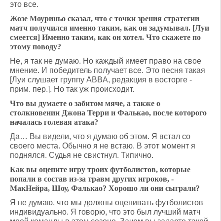
это все.
Жозе Моуриньо сказал, что с точки зрения стратегии
матч получился именно таким, как он задумывал. [Луи
смеется] Именно таким, как он хотел. Что скажете по
этому поводу?
Не, я так не думаю. Но каждый имеет право на свое
мнение. И победитель получает все. Это песня такая
[Луи слушает группу ABBA, редакция в восторге -
прим. пер.]. Но так уж происходит.
Что вы думаете о забитом мяче, а также о
столкновении Джона Терри и Фалькао, после которого
началась голевая атака?
Да… Вы видели, что я думаю об этом. Я встал со
своего места. Обычно я не встаю. В этот момент я
поднялся. Судья не свистнул. Типично.
Как вы оцените игру троих футболистов, которые
попали в состав из-за травм других игроков, -
МакНейра, Шоу, Фалькао? Хорошо ли они сыграли?
Я не думаю, что мы должны оценивать футболистов
индивидуально. Я говорю, что это был лучший матч