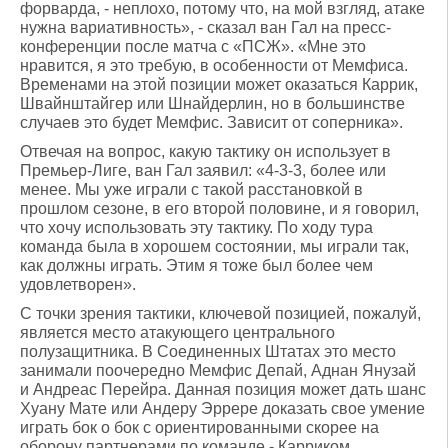
форварда, - неплохо, потому что, на мой взгляд, атаке
нужна вариативность», - сказал ван Гал на пресс-
конференции после матча с «ПСЖ». «Мне это
нравится, я это требую, в особенности от Мемфиса.
Временами на этой позиции может оказаться Каррик,
Швайнштайгер или Шнайдерлин, но в большинстве
случаев это будет Мемфис. Зависит от соперника».
Отвечая на вопрос, какую тактику он использует в
Премьер-Лиге, ван Гал заявил: «4-3-3, более или
менее. Мы уже играли с такой расстановкой в
прошлом сезоне, в его второй половине, и я говорил,
что хочу использовать эту тактику. По ходу тура
команда была в хорошем состоянии, мы играли так,
как должны играть. Этим я тоже был более чем
удовлетворен».
С точки зрения тактики, ключевой позицией, пожалуй,
является место атакующего центрального
полузащитника. В Соединенных Штатах это место
занимали поочередно Мемфис Депай, Аднан Янузай
и Андреас Перейра. Данная позиция может дать шанс
Хуану Мате или Андеру Эррере доказать свое умение
играть бок о бок с ориентированными скорее на
оборону партнерами по команде - Карриком,