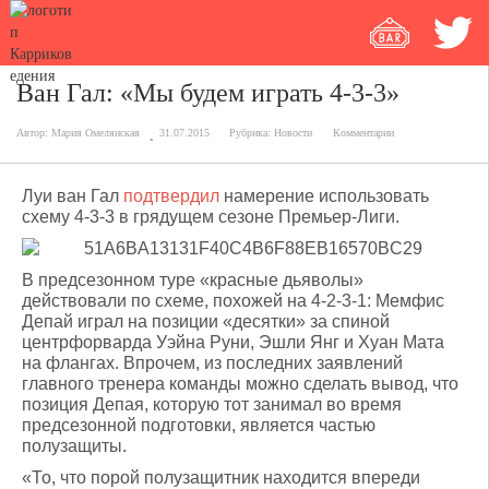
Ван Гал: «Мы будем играть 4-3-3»
Автор:
Мария Омелянская
31.07.2015
Рубрика:
Новости
Комментарии
Луи ван Гал
подтвердил
намерение использовать
схему 4-3-3 в грядущем сезоне Премьер-Лиги.
В предсезонном туре «красные дьяволы»
действовали по схеме, похожей на 4-2-3-1: Мемфис
Депай играл на позиции «десятки» за спиной
центрфорварда Уэйна Руни, Эшли Янг и Хуан Мата
на флангах. Впрочем, из последних заявлений
главного тренера команды можно сделать вывод, что
позиция Депая, которую тот занимал во время
предсезонной подготовки, является частью
полузащиты.
«То, что порой полузащитник находится впереди