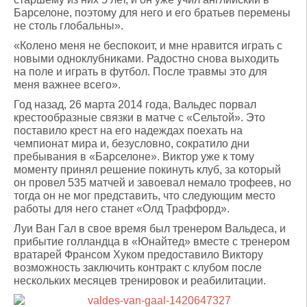
Барселоне, поэтому для него и его братьев перемены
не столь глобальны».
«Колено меня не беспокоит, и мне нравится играть с
новыми одноклубниками. Радостно снова выходить
на поле и играть в футбол. После травмы это для
меня важнее всего».
Год назад, 26 марта 2014 года, Вальдес порвал
крестообразные связки в матче с «Сельтой». Это
поставило крест на его надеждах поехать на
чемпионат мира и, безусловно, сократило дни
пребывания в «Барселоне». Виктор уже к тому
моменту принял решение покинуть клуб, за который
он провел 535 матчей и завоевал немало трофеев, но
тогда он не мог представить, что следующим место
работы для него станет «Олд Траффорд».
Луи Ван Гал в свое время был тренером Вальдеса, и
прибытие голландца в «Юнайтед» вместе с тренером
вратарей Франсом Хуком предоставило Виктору
возможность заключить контракт с клубом после
нескольких месяцев тренировок и реабилитации.