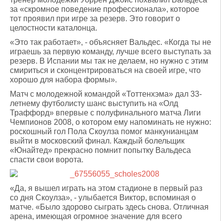
за «скромное поведение профессионала», которое
тот проявил при игре за резерв. Это говорит о
целостности каталонца.
«Это так работает», - объясняет Вальдес. «Когда ты не
играешь за первую команду, лучше всего выступать за
резерв. В Испании мы так не делаем, но нужно с этим
смириться и сконцентрироваться на своей игре, что
хорошо для набора формы».
Матч с молодежной командой «Тоттенхэма» дал 33-
летнему футболисту шанс выступить на «Олд
Траффорд» впервые с полуфинального матча Лиги
Чемпионов 2008, о котором ему напоминать не нужно:
роскошный гол Пола Скоулза помог манкунианцам
выйти в московский финал. Каждый болельщик
«Юнайтед» прекрасно помнит попытку Вальдеса
спасти свои ворота.
«Да, я вышел играть на этом стадионе в первый раз
со дня Скоулза», - улыбается Виктор, вспоминая о
матче. «Было здорово сыграть здесь снова. Отличная
арена, имеющая огромное значение для всего