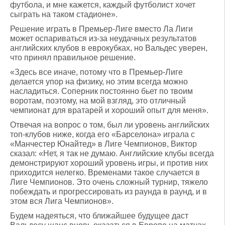
футбола, и мне кажется, каждый футболист хочет
сыграть на таком стадионе».
Решение играть в Премьер-Лиге вместо Ла Лиги
может оспариваться из-за неудачных результатов
английских клубов в еврокубках, но Вальдес уверен,
что принял правильное решение.
«Здесь все иначе, потому что в Премьер-Лиге
делается упор на физику, но этим всегда можно
насладиться. Соперник постоянно бьет по твоим
воротам, поэтому, на мой взгляд, это отличный
чемпионат для вратарей и хороший опыт для меня».
Отвечая на вопрос о том, был ли уровень английских
топ-клубов ниже, когда его «Барселона» играла с
«Манчестер Юнайтед» в Лиге Чемпионов, Виктор
сказал: «Нет, я так не думаю. Английские клубы всегда
демонстрируют хороший уровень игры, и против них
приходится нелегко. Временами такое случается в
Лиге Чемпионов. Это очень сложный турнир, тяжело
побеждать и прогрессировать из раунда в раунд, и в
этом вся Лига Чемпионов».
Будем надеяться, что ближайшее будущее даст