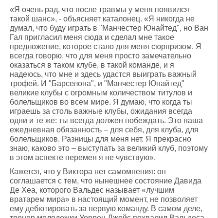
«Я очень рад, что после травмы у меня появился
такой шанс», - объясняет каталонец. «Я никогда не
думал, что буду играть в "Манчестер Юнайтед", но Ван
Гал пригласил меня сюда и сделал мне такое
предложение, которое стало для меня сюрпризом. Я
всегда говорю, что для меня просто замечательно
оказаться в таком клубе, в такой команде, и я
надеюсь, что мне и здесь удастся выиграть важный
трофей. И "Барселона", и "Манчестер Юнайтед"
великие клубы с огромным количеством титулов и
болельщиков во всем мире. Я думаю, что когда ты
играешь за столь важные клубы, ожидания всегда
одни и те же: ты всегда должен побеждать. Это наша
ежедневная обязанность – для себя, для клуба, для
болельщиков. Разницы для меня нет. Я прекрасно
знаю, каково это – выступать за великий клуб, поэтому
в этом аспекте перемен я не чувствую».
Кажется, что у Виктора нет самомнения: он
соглашается с тем, что нынешнее состояние Давида
Де Хеа, которого Вальдес называет «лучшим
вратарем мира» в настоящий момент, не позволяет
ему дебютировать за первую команду. В самом деле,
тренер молодежки Уоррен Джойс похвалил Вальдеса