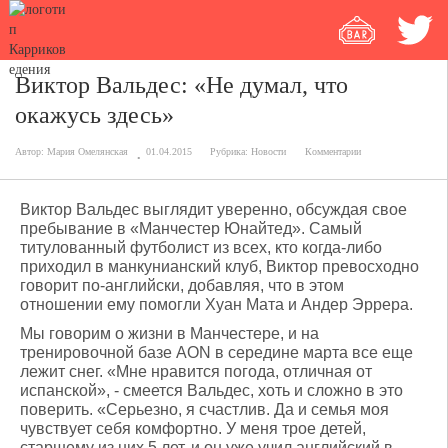
Виктор Вальдес: «Не думал, что
окажусь здесь»
Автор:
Мария Омелянская
01.04.2015
Рубрика:
Новости
Комментарии
Виктор Вальдес выглядит уверенно, обсуждая свое
пребывание в «Манчестер Юнайтед». Самый
титулованный футболист из всех, кто когда-либо
приходил в манкунианский клуб, Виктор превосходно
говорит по-английски, добавляя, что в этом
отношении ему помогли Хуан Мата и Андер Эррера.
Мы говорим о жизни в Манчестере, и на
тренировочной базе AON в середине марта все еще
лежит снег. «Мне нравится погода, отличная от
испанской», - смеется Вальдес, хоть и сложно в это
поверить. «Серьезно, я счастлив. Да и семья моя
чувствует себя комфортно. У меня трое детей,
старшему из них 5 лет, и он уже учил английский в