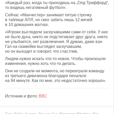
«Каждый раз, когда ты приходишь на „Олд Траффорд“,
то видишь негативный футбол».
Сейчас «Манчестер» занимает пятую строчку
в таблице АПЛ, но смог забить лишь 12 мячей
в 10 домашних матчах.
«Игроки выглядели заскучавшими сами от себя. У них
не было духа, никто не подстегивает друг друга, никто
не улыбается, нет развлечения. Я думаю, даже ван
Гал на скамейки выглядел заскучавшим,
но он выходит и говорит, что счастлив.
Людям нужно искать что-то новое. Чтобы произошли
изменения, нужно хоть что-то делать.
Они не создали ни момента, но переиграли команду
из третьего дивизиона благодаря пенальти
на 94 минуте. Как по мне, это недостаточно хорошо».
Источник и фото:
BBC
Теги:
Кубок Англии
,
Луи ван Гал
,
Манчестер Юнайтед
,
Пол