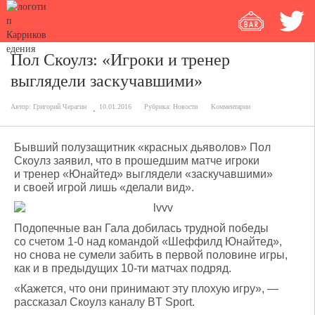
Пол Скоулз: «Игроки и тренер
выглядели заскучавшими»
Автор:
Григорий Черагин
10.01.2016
Рубрика:
Новости
Комментарии
Бывший полузащитник «красных дьяволов» Пол
Скоулз заявил, что в прошедшим матче игроки
и тренер «Юнайтед» выглядели «заскучавшими»
и своей игрой лишь «делали вид».
Подопечные ван Гала добилась трудной победы
со счетом 1-0 над командой «Шеффилд Юнайтед»,
но снова не сумели забить в первой половине игры,
как и в предыдущих 10-ти матчах подряд.
«Кажется, что они принимают эту плохую игру», —
рассказал Скоулз каналу BT Sport.