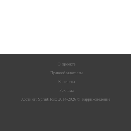
О проекте
Правообладателям
Контакты
Реклама
Хостинг:
SprintHost
; 2014-2026 © Карриковедение