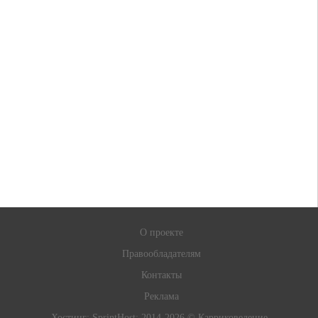
О проекте
Правообладателям
Контакты
Реклама
Хостинг:
SprintHost
; 2014-2026 © Карриковедение