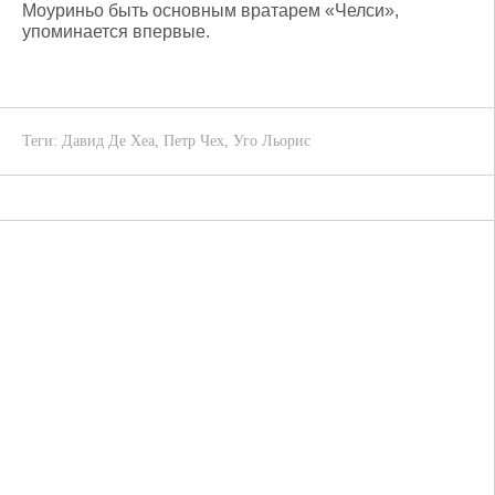
Моуриньо быть основным вратарем «Челси»,
упоминается впервые.
Теги:
Давид Де Хеа
,
Петр Чех
,
Уго Льорис