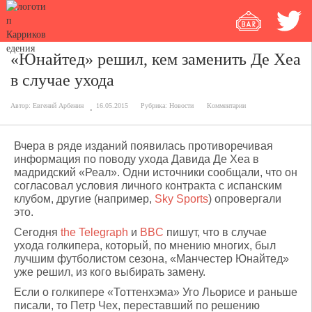
«Юнайтед» решил, кем заменить Де Хеа
в случае ухода
Автор:
Евгений Арбенин
16.05.2015
Рубрика:
Новости
Комментарии
Вчера в ряде изданий появилась противоречивая
информация по поводу ухода Давида Де Хеа в
мадридский «Реал». Одни источники сообщали, что он
согласовал условия личного контракта с испанским
клубом, другие (например,
Sky Sports
) опровергали
это.
Сегодня
the Telegraph
и
BBC
пишут, что в случае
ухода голкипера, который, по мнению многих, был
лучшим футболистом сезона, «Манчестер Юнайтед»
уже решил, из кого выбирать замену.
Если о голкипере «Тоттенхэма» Уго Льорисе и раньше
писали, то Петр Чех, переставший по решению