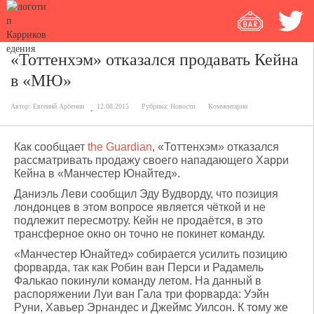
«Тоттенхэм» отказался продавать Кейна
в «МЮ»
Автор:
Евгений Арбенин
12.08.2015
Рубрика:
Новости
Комментарии
Как сообщает
the Guardian
, «Тоттенхэм» отказался
рассматривать продажу своего нападающего Харри
Кейна в «Манчестер Юнайтед».
Даниэль Леви сообщил Эду Вудворду, что позиция
лондонцев в этом вопросе является чёткой и не
подлежит пересмотру. Кейн не продаётся, в это
трансферное окно он точно не покинет команду.
«Манчестер Юнайтед» собирается усилить позицию
форварда, так как Робин ван Перси и Радамель
Фалькао покинули команду летом. На данный в
распоряжении Луи ван Гала три форварда: Уэйн
Руни, Хавьер Эрнандес и Джеймс Уилсон. К тому же