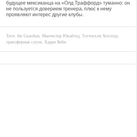
будущее мексиканца на «Олд Траффорд» туманно: он
не пользуется доверием тренера, плюс к нему
проявляют интерес другие клубы.
Теги:
the Guardian
,
Манчестер Юнайтед
,
Тоттенхэм Хотспур
,
трансферные слухи
,
Харри Кейн