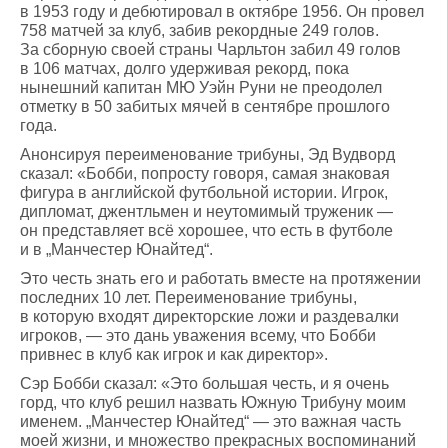
в 1953 году и дебютировал в октябре 1956. Он провел
758 матчей за клуб, забив рекордные 249 голов.
За сборную своей страны Чарльтон забил 49 голов
в 106 матчах, долго удерживая рекорд, пока
нынешний капитан МЮ Уэйн Руни не преодолел
отметку в 50 забитых мячей в сентябре прошлого
года.
Анонсируя переименование трибуны, Эд Вудворд
сказал: «Бобби, попросту говоря, самая знаковая
фигура в английской футбольной истории. Игрок,
дипломат, джентльмен и неутомимый труженик —
он представляет всё хорошее, что есть в футболе
и в „Манчестер Юнайтед“.
Это честь знать его и работать вместе на протяжении
последних 10 лет. Переименование трибуны,
в которую входят директорские ложи и раздевалки
игроков, — это дань уважения всему, что Бобби
привнес в клуб как игрок и как директор».
Сэр Бобби сказал: «Это большая честь, и я очень
горд, что клуб решил назвать Южную Трибуну моим
именем. „Манчестер Юнайтед“ — это важная часть
моей жизни, и множество прекрасных воспоминаний