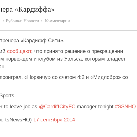
енера «Кардиффа»
Рубрика:
Новости
Комментарии
 тренера «Кардифф Сити».
ний
сообщают
, что принято решение о прекращении
м норвежцем и клубом из Уэльса, которым владеет
ан.
роиграл. «Норвичу» со счетом 4:2 и «Мидлсбро» со
ports.
r to leave job as
@CardiffCityFC
manager tonight
#SSNHQ
portsNewsHQ)
17 сентября 2014