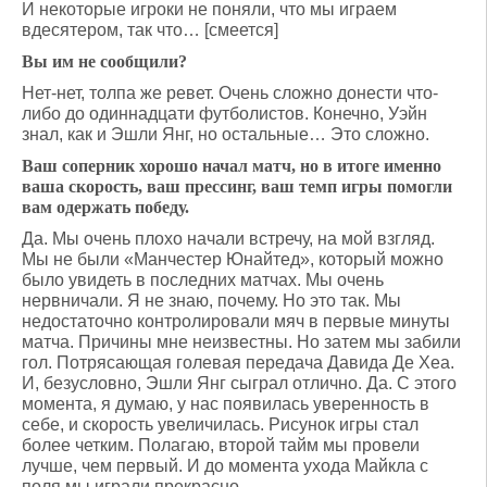
И некоторые игроки не поняли, что мы играем
вдесятером, так что… [смеется]
Вы им не сообщили?
Нет-нет, толпа же ревет. Очень сложно донести что-
либо до одиннадцати футболистов. Конечно, Уэйн
знал, как и Эшли Янг, но остальные… Это сложно.
Ваш соперник хорошо начал матч, но в итоге именно
ваша скорость, ваш прессинг, ваш темп игры помогли
вам одержать победу.
Да. Мы очень плохо начали встречу, на мой взгляд.
Мы не были «Манчестер Юнайтед», который можно
было увидеть в последних матчах. Мы очень
нервничали. Я не знаю, почему. Но это так. Мы
недостаточно контролировали мяч в первые минуты
матча. Причины мне неизвестны. Но затем мы забили
гол. Потрясающая голевая передача Давида Де Хеа.
И, безусловно, Эшли Янг сыграл отлично. Да. С этого
момента, я думаю, у нас появилась уверенность в
себе, и скорость увеличилась. Рисунок игры стал
более четким. Полагаю, второй тайм мы провели
лучше, чем первый. И до момента ухода Майкла с
поля мы играли прекрасно.