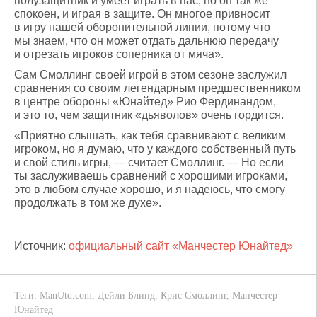
полузащитник и умеет играть в пас, но он так же
спокоен, и играя в защите. Он многое привносит
в игру нашей оборонительной линии, потому что
мы знаем, что он может отдать дальнюю передачу
и отрезать игроков соперника от мяча».
Сам Смоллинг своей игрой в этом сезоне заслужил
сравнения со своим легендарным предшественником
в центре обороны «Юнайтед» Рио Фердинандом,
и это то, чем защитник «дьяволов» очень гордится.
«Приятно слышать, как тебя сравнивают с великим
игроком, но я думаю, что у каждого собственный путь
и свой стиль игры, — считает Смоллинг. — Но если
ты заслуживаешь сравнений с хорошими игроками,
это в любом случае хорошо, и я надеюсь, что смогу
продолжать в том же духе».
Источник:
официальный сайт «Манчестер Юнайтед»
Теги:
ManUtd.com
,
Дейли Блинд
,
Крис Смоллинг
,
Манчестер
Юнайтед