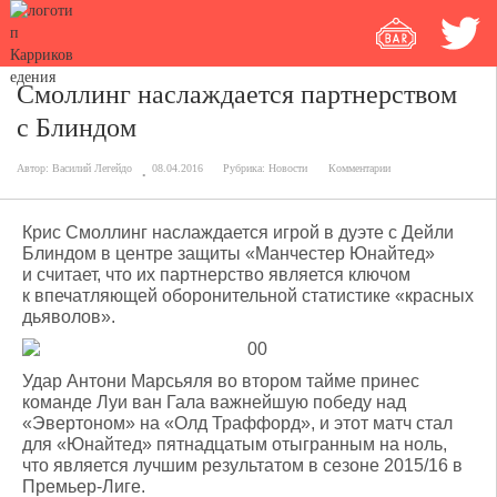
Смоллинг наслаждается партнерством
с Блиндом
Автор:
Василий Легейдо
08.04.2016
Рубрика:
Новости
Комментарии
Крис Смоллинг наслаждается игрой в дуэте с Дейли
Блиндом в центре защиты «Манчестер Юнайтед»
и считает, что их партнерство является ключом
к впечатляющей оборонительной статистике «красных
дьяволов».
Удар Антони Марсьяля во втором тайме принес
команде Луи ван Гала важнейшую победу над
«Эвертоном» на «Олд Траффорд», и этот матч стал
для «Юнайтед» пятнадцатым отыгранным на ноль,
что является лучшим результатом в сезоне 2015/16 в
Премьер-Лиге.