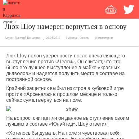
Люк Шоу намерен вернуться в основу
Автор:
Дмитрий Понасенко
20.04.2015
Рубрика:
Новости
Комментарии
Люк Шоу полон уверенности после впечатляющего
выступления против «Челси». Он считает, что это
было его лучшее выступление в майке «красных
дьяволов» и надеется получить место в составе на
постоянной основе.
Крайний защитник выбыл из строя в кубковой игре
против «Арсенала» в прошлом месяце и только
сейчас сумел вернуться на поле.
На вопрос, считает ли он данное выступление своим
лучшим в составе «Юнайтед», Шоу ответил:
«Хотелось бы думать. На поле я чувствовал себя
отлично, часто шел вперед. Но вообще считаю, что