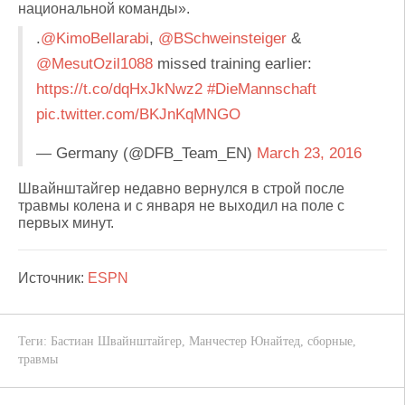
национальной команды».
.
@KimoBellarabi
,
@BSchweinsteiger
&
@MesutOzil1088
missed training earlier:
https://t.co/dqHxJkNwz2
#DieMannschaft
pic.twitter.com/BKJnKqMNGO
— Germany (@DFB_Team_EN)
March 23, 2016
Швайнштайгер недавно вернулся в строй после
травмы колена и с января не выходил на поле с
первых минут.
Источник:
ESPN
Теги:
Бастиан Швайнштайгер
,
Манчестер Юнайтед
,
сборные
,
травмы