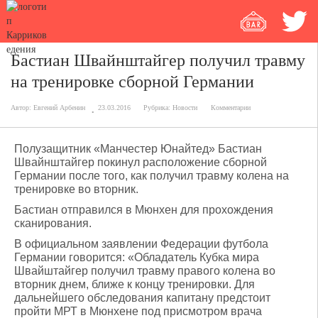
Бастиан Швайнштайгер получил травму
на тренировке сборной Германии
Автор:
Евгений Арбенин
23.03.2016
Рубрика:
Новости
Комментарии
Полузащитник «Манчестер Юнайтед» Бастиан
Швайнштайгер покинул расположение сборной
Германии после того, как получил травму колена на
тренировке во вторник.
Бастиан отправился в Мюнхен для прохождения
сканирования.
В официальном заявлении Федерации футбола
Германии говорится: «Обладатель Кубка мира
Швайштайгер получил травму правого колена во
вторник днем, ближе к концу тренировки. Для
дальнейшего обследования капитану предстоит
пройти МРТ в Мюнхене под присмотром врача