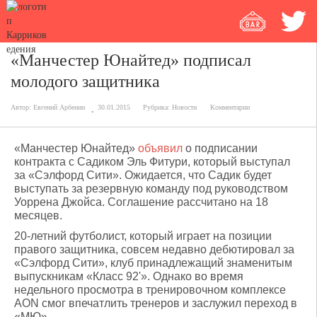
«Манчестер Юнайтед» подписал
молодого защитника
Автор:
Евгений Арбенин
30.01.2015
Рубрика:
Новости
Комментарии
«Манчестер Юнайтед»
объявил
о подписании
контракта с Садиком Эль Фитури, который выступал
за «Сэлфорд Сити». Ожидается, что Садик будет
выступать за резервную команду под руководством
Уоррена Джойса. Соглашение рассчитано на 18
месяцев.
20-летний футболист, который играет на позиции
правого защитника, совсем недавно дебютировал за
«Сэлфорд Сити», клуб принадлежащий знаменитым
выпускникам «Класс 92'». Однако во время
недельного просмотра в тренировочном комплексе
AON смог впечатлить тренеров и заслужил переход в
«МЮ».