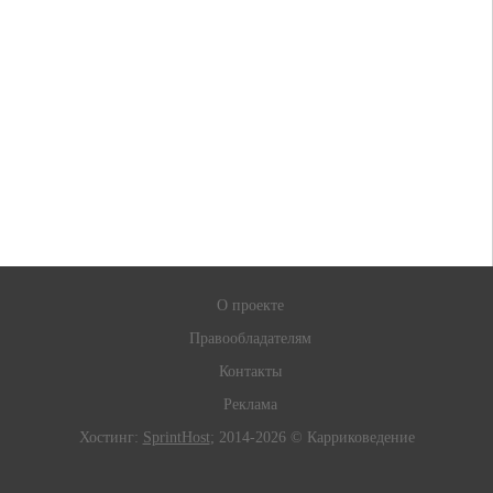
О проекте
Правообладателям
Контакты
Реклама
Хостинг:
SprintHost
; 2014-2026 © Карриковедение