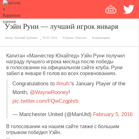
Уэйн Руни — лучший игрок января
Автор:
Евгений Арбенин
05.02.2016
Рубрика:
Новости
Комментарии
Капитан «Манчестер Юнайтед» Уэйн Руни получил
награду лучшего игрока месяца после победы
в голосовании на официальном сайте клуба. Руни
забил в январе 6 голов во всех соревнованиях.
Congratulations to
#mufc
's January Player of the
Month,
@WayneRooney
!
pic.twitter.com/FQwCzgphrb
— Manchester United (@ManUtd)
February 5, 2016
В голосовании на нашем сайте также с большим
отрывом победил Уэйн.