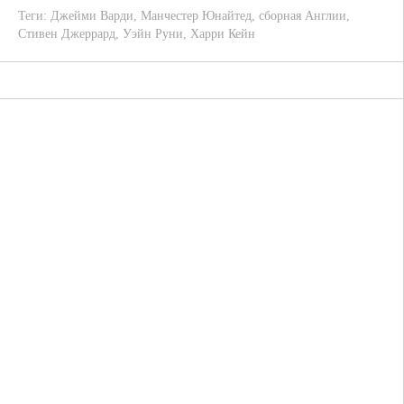
Теги:
Джейми Варди
,
Манчестер Юнайтед
,
сборная Англии
,
Стивен Джеррард
,
Уэйн Руни
,
Харри Кейн