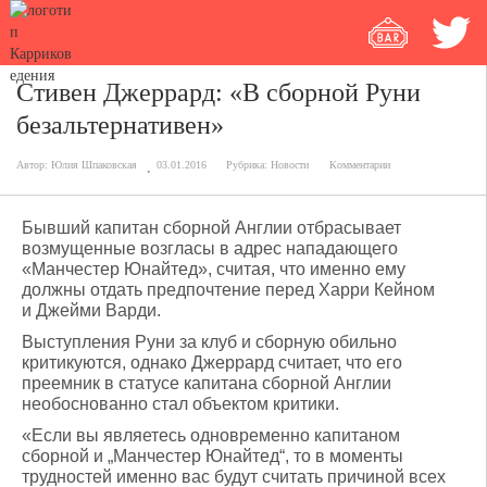
Стивен Джеррард: «В сборной Руни
безальтернативен»
Автор:
Юлия Шпаковская
03.01.2016
Рубрика:
Новости
Комментарии
Бывший капитан сборной Англии отбрасывает
возмущенные возгласы в адрес нападающего
«Манчестер Юнайтед», считая, что именно ему
должны отдать предпочтение перед Харри Кейном
и Джейми Варди.
Выступления Руни за клуб и сборную обильно
критикуются, однако Джеррард считает, что его
преемник в статусе капитана сборной Англии
необоснованно стал объектом критики.
«Если вы являетесь одновременно капитаном
сборной и „Манчестер Юнайтед“, то в моменты
трудностей именно вас будут считать причиной всех