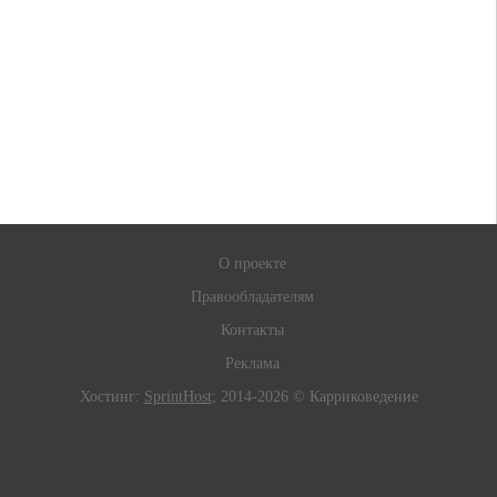
О проекте
Правообладателям
Контакты
Реклама
Хостинг:
SprintHost
; 2014-2026 © Карриковедение