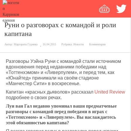
Руни о разговорах с командой и роли
капитана
Автор:
Маргарита Гуриева
16.04.2015
Рубрика:
Новости
Комментарии
Разговоры Уэйна Руни с командой стали источником
вдохновения перед недавними победами над
«Тоттенхэмом» и «Ливерпулем», и перед тем, как
«Юнайтед» принимали на своём стадионе
«Манчестер Сити» в воскресенье.
Капитан «красных дьяволов» рассказал
United Review
подробнее о своих речах.
Луи ван Гал недавно упоминал ваши предматчевые
разговоры с командой перед победами в играх с
«Тоттенхэмом» и «Ливерпулем». Вы наслаждаетесь
этой обязанностью капитана?