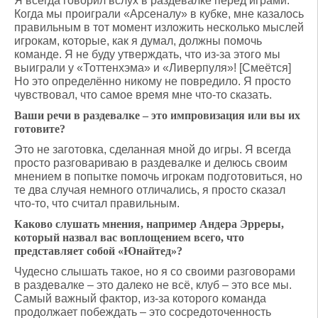
Я всегда говорил вслух в раздевалке перед играми.
Когда мы проиграли «Арсеналу» в кубке, мне казалось
правильным в тот момент изложить несколько мыслей
игрокам, которые, как я думал, должны помочь
команде. Я не буду утверждать, что из-за этого мы
выиграли у «Тоттенхэма» и «Ливерпуля»! [Смеётся]
Но это определённо никому не повредило. Я просто
чувствовал, что самое время мне что-то сказать.
Ваши речи в раздевалке – это импровизация или вы их
готовите?
Это не заготовка, сделанная мной до игры. Я всегда
просто разговариваю в раздевалке и делюсь своим
мнением в попытке помочь игрокам подготовиться, но
те два случая немного отличались, я просто сказал
что-то, что считал правильным.
Каково слушать мнения, например Андера Эрреры,
который назвал вас воплощением всего, что
представляет собой «Юнайтед»?
Чудесно слышать такое, но я со своими разговорами
в раздевалке – это далеко не всё, клуб – это все мы.
Самый важный фактор, из-за которого команда
продолжает побеждать – это сосредоточенность