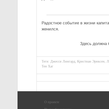
Радостное событие в жизни капит
женился.
Здесь должна 
Теги:
Джесси Лингард
,
Кристиан Эриксен
,
Л
Тен Хаг
О проекте