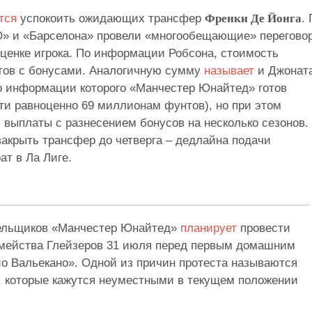
ется
успокоить ожидающих трансфер
Френки Де Йонга
.
» и «Барселона» провели «многообещающие» перегово
оценке игрока. По информации Робсона, стоимость
тов с бонусами. Аналогичную сумму
называет
и Джонат
по информации которого «Манчестер Юнайтед» готов
ти равноценно 69 миллионам фунтов), но при этом
выплаты с разнесением бонусов на несколько сезонов.
акрыть трансфер до четверга – дедлайна подачи
ат в Ла Лиге.
лельщиков «Манчестер Юнайтед»
планирует
провести
емейства Глейзеров 31 июля перед первым домашним
йо Вальекано». Одной из причин протеста называются
 которые кажутся неуместными в текущем положении