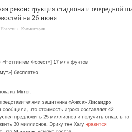
ная реконструкция стадиона и очередной ш
востей на 26 июня
:
Новости
Комментарии
> «Ноттингем Форест»] 17 млн фунтов
мут»] бесплатно
ка из Mirror:
 представителями защитника «Аякса»
Лисандро
 сообщили, что стоимость игрока составляет 42
спел предложить 25 миллионов и получить отказ, в то
жить 30 миллионов. Эрику тен Хагу
нравится
т, что
Мартинес
усилит состав.