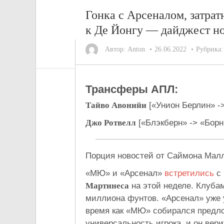
Гонка с Арсеналом, затрат
к Де Йонгу — дайджест но
Автор:
Anton
26.06.2022
Рубрика
Трансферы АПЛ:
Тайво Авонийи
[«Унион Берлин» -
Джо Ротвелл
[«Блэкберн» -> «Борн
Порция новостей от Саймона Малло
«МЮ» и «Арсенал»
встретились
с
Мартинеса
на этой неделе. Клубам
миллиона фунтов. «Арсенал» уже у
время как «МЮ» собирался предло
универсальность игрока, и он вери