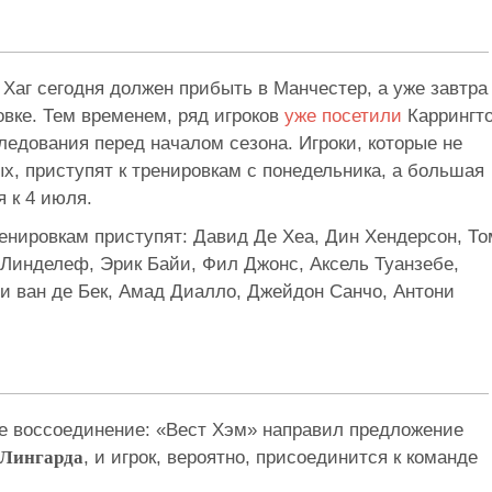
н Хаг сегодня должен прибыть в Манчестер, а уже завтра
овке. Тем временем, ряд игроков
уже посетили
Каррингт
едования перед началом сезона. Игроки, которые не
х, приступят к тренировкам с понедельника, а большая
 к 4 июля.
ренировкам приступят: Давид Де Хеа, Дин Хендерсон, То
 Линделеф, Эрик Байи, Фил Джонс, Аксель Туанзебе,
и ван де Бек, Амад Диалло, Джейдон Санчо, Антони
ое воссоединение: «Вест Хэм» направил предложение
 Лингарда
, и игрок, вероятно, присоединится к команде