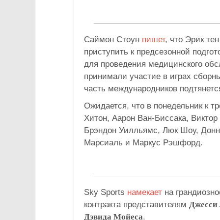
Саймон Стоун
пишет
, что Эрик те
приступить к предсезонной подгот
для проведения медицинского обсл
принимали участие в играх сборны
часть международников подтянется
Ожидается, что в понедельник к т
Хитон, Аарон Ван-Биссака, Виктор
Брэндон Уилльямс, Люк Шоу, Донн
Марсиаль и Маркус Рэшфорд.
Sky Sports
намекает
на грандиозн
контракта представителям
Джесси
Дэвида Мойеса
.