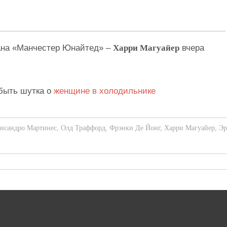
ана «Манчестер Юнайтед» –
Харри Магуайер
вчера
быть шутка о
женщине в холодильнике
исандро Мартинес
,
Олд Траффорд
,
Фрэнки Де Йонг
,
Харри Магуайер
,
Эр