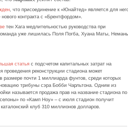
жден
, что присоединение к «Юнайтед» является для нег
 нового контракта с «Брентфордом».
тве
тен Хага медлительностью руководства при
о команда уже лишилась Поля Погба, Хуана Маты, Неман
льшая статья
с подсчетом капитальных затрат на
я проведения реконструкции стадиона может
в размере почти 1 миллиарда фунтов, среди которых
еновацию трибуны сэра Бобби Чарльтона. Одним из
ойки называется продажа прав на название стадиона по
рселоны» по «Камп Ноу» – с июля стадион получит
 каталонский клуб 310 миллионов долларов.