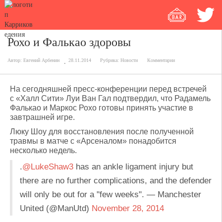
Рохо и Фалькао здоровы
Автор:
Евгений Арбенин
28.11.2014
Рубрика:
Новости
Комментарии
На сегодняшней пресс-конференции перед встречей
с «Халл Сити» Луи Ван Гал подтвердил, что Радамель
Фалькао и Маркос Рохо готовы принять участие в
завтрашней игре.
Люку Шоу для восстановления после полученной
травмы в матче с «Арсеналом» понадобится
несколько недель.
.
@LukeShaw3
has an ankle ligament injury but
there are no further complications, and the defender
will only be out for a "few weeks". — Manchester
United (@ManUtd)
November 28, 2014