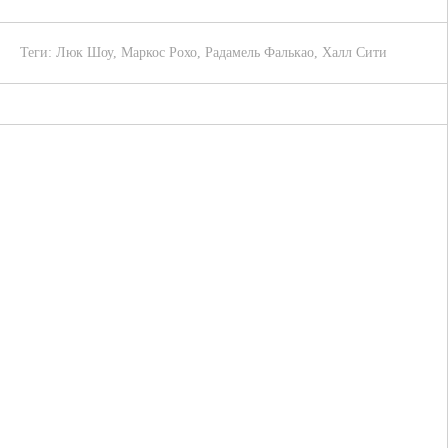
Теги:
Люк Шоу
,
Маркос Рохо
,
Радамель Фалькао
,
Халл Сити