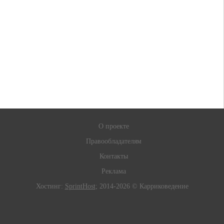
О проекте
Правообладателям
Контакты
Реклама
Хостинг:
SprintHost
; 2014-2026 © Карриковедение