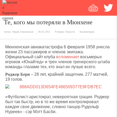
Те, кого мы потеряли в Мюнхене
Автор:
Мария Омелянская
06.02.2015
Рубрика:
Новости
Комментарии
Мюнхенская авиакатастрофа 6 февраля 1958 унесла
жизни 23 пассажиров и членов экипажа.
Официальный сайт клуба
вспоминает
восьмерых
игроков «Юнайтед» и трех членов тренерского штаба
команды глазами тех, кто знал их лучше всего.
Роджер Берн
– 28 лет, крайний защитник. 277 матчей,
19 голов.
«Футболист-аристократ, невероятная грация. Роджер
был так быстр, но в то же время контролировал
каждое свое движение, словно танцор Рудольф
Нуреев» - сэр Мэтт Басби.