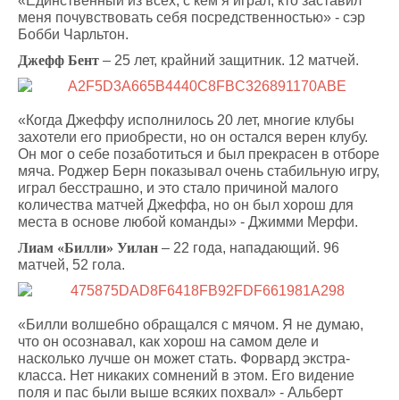
«Единственный из всех, с кем я играл, кто заставил
меня почувствовать себя посредственностью» - сэр
Бобби Чарльтон.
Джефф Бент
– 25 лет, крайний защитник. 12 матчей.
«Когда Джеффу исполнилось 20 лет, многие клубы
захотели его приобрести, но он остался верен клубу.
Он мог о себе позаботиться и был прекрасен в отборе
мяча. Роджер Берн показывал очень стабильную игру,
играл бесстрашно, и это стало причиной малого
количества матчей Джеффа, но он был хорош для
места в основе любой команды» - Джимми Мерфи.
Лиам «Билли» Уилан
– 22 года, нападающий. 96
матчей, 52 гола.
«Билли волшебно обращался с мячом. Я не думаю,
что он осознавал, как хорош на самом деле и
насколько лучше он может стать. Форвард экстра-
класса. Нет никаких сомнений в этом. Его видение
поля и пас были выше всяких похвал» - Альберт