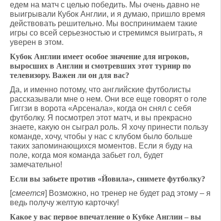
едем на матч с целью победить. Мы очень давно не
выигрывали Кубок Англии, и я думаю, пришло время
действовать решительно. Мы воспринимаем такие
игры со всей серьезностью и стремимся выиграть, я
уверен в этом.
Кубок Англии имеет особое значение для игроков,
выросших в Англии и смотревших этот турнир по
телевизору. Важен ли он для вас?
Да, и именно потому, что английские футболисты
рассказывали мне о нем. Они все еще говорят о голе
Гиггзи в ворота «Арсенала», когда он снял с себя
футболку. Я посмотрел этот матч, и вы прекрасно
знаете, какую он сыграл роль. Я хочу принести пользу
команде, хочу, чтобы у нас с клубом было больше
таких запоминающихся моментов. Если я буду на
поле, когда моя команда забьет гол, будет
замечательно!
Если вы забьете против «Йовила», снимете футболку?
[
смеется
] Возможно, но тренер не будет рад этому – я
ведь получу желтую карточку!
Какое у вас первое впечатление о Кубке Англии – вы