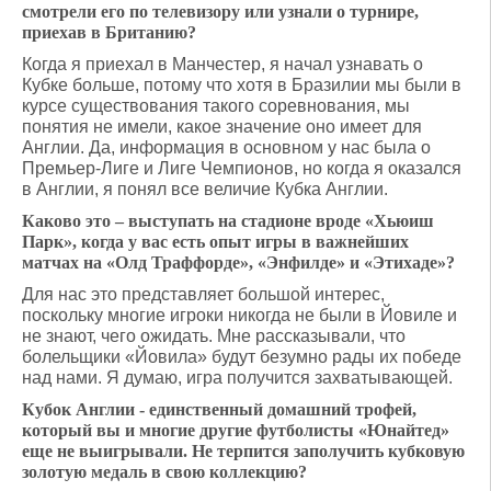
смотрели его по телевизору или узнали о турнире,
приехав в Британию?
Когда я приехал в Манчестер, я начал узнавать о
Кубке больше, потому что хотя в Бразилии мы были в
курсе существования такого соревнования, мы
понятия не имели, какое значение оно имеет для
Англии. Да, информация в основном у нас была о
Премьер-Лиге и Лиге Чемпионов, но когда я оказался
в Англии, я понял все величие Кубка Англии.
Каково это – выступать на стадионе вроде «Хьюиш
Парк», когда у вас есть опыт игры в важнейших
матчах на «Олд Траффорде», «Энфилде» и «Этихаде»?
Для нас это представляет большой интерес,
поскольку многие игроки никогда не были в Йовиле и
не знают, чего ожидать. Мне рассказывали, что
болельщики «Йовила» будут безумно рады их победе
над нами. Я думаю, игра получится захватывающей.
Кубок Англии - единственный домашний трофей,
который вы и многие другие футболисты «Юнайтед»
еще не выигрывали. Не терпится заполучить кубковую
золотую медаль в свою коллекцию?