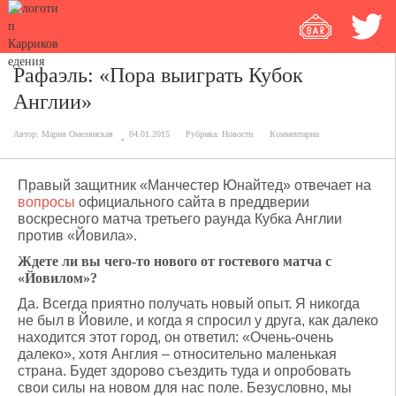
Рафаэль: «Пора выиграть Кубок
Англии»
Автор:
Мария Омелянская
04.01.2015
Рубрика:
Новости
Комментарии
Правый защитник «Манчестер Юнайтед» отвечает на
вопросы
официального сайта в преддверии
воскресного матча третьего раунда Кубка Англии
против «Йовила».
Ждете ли вы чего-то нового от гостевого матча с
«Йовилом»?
Да. Всегда приятно получать новый опыт. Я никогда
не был в Йовиле, и когда я спросил у друга, как далеко
находится этот город, он ответил: «Очень-очень
далеко», хотя Англия – относительно маленькая
страна. Будет здорово съездить туда и опробовать
свои силы на новом для нас поле. Безусловно, мы