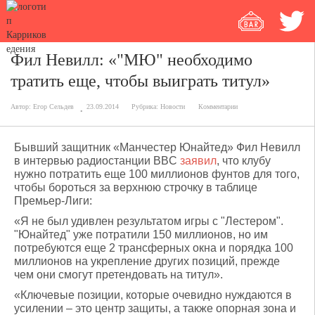
Фил Невилл: «"МЮ" необходимо
тратить еще, чтобы выиграть титул»
Автор:
Егор Сельдев
23.09.2014
Рубрика:
Новости
Комментарии
Бывший защитник «Манчестер Юнайтед» Фил Невилл
в интервью радиостанции BBC
заявил
, что клубу
нужно потратить еще 100 миллионов фунтов для того,
чтобы бороться за верхнюю строчку в таблице
Премьер-Лиги:
«Я не был удивлен результатом игры с "Лестером".
"Юнайтед" уже потратили 150 миллионов, но им
потребуются еще 2 трансферных окна и порядка 100
миллионов на укрепление других позиций, прежде
чем они смогут претендовать на титул».
«Ключевые позиции, которые очевидно нуждаются в
усилении – это центр защиты, а также опорная зона и