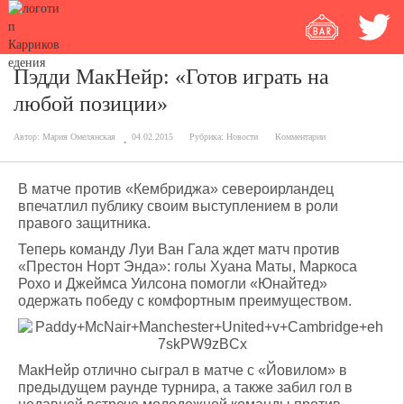
Пэдди МакНейр: «Готов играть на
любой позиции»
Автор:
Мария Омелянская
04.02.2015
Рубрика:
Новости
Комментарии
В матче против «Кембриджа» североирландец
впечатлил публику своим выступлением в роли
правого защитника.
Теперь команду Луи Ван Гала ждет матч против
«Престон Норт Энда»: голы Хуана Маты, Маркоса
Рохо и Джеймса Уилсона помогли «Юнайтед»
одержать победу с комфортным преимуществом.
МакНейр отлично сыграл в матче с «Йовилом» в
предыдущем раунде турнира, а также забил гол в