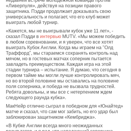
недавней встрече молодежной команды против
«Ливерпуля», действуя на позиции правого
защитника. Пэдди продолжает доказывать свою
универсальность и полагает, что его клуб может
выиграть любой турнир.
«Кажется, мы не выигрывали кубок уже 11 лет», -
сказал Пэдди в
интервью
MUTV. «Мы можем победить
в любом соревновании, и я уверен, что все хотят
выиграть Кубок Англии. Когда мы играем на "Олд
Траффорд", мы стараемся сохранять контроль над
мячом, но в гостевых матчах соперник пытается
завладеть преимуществом. Каждая игра на этой
стадии турнира – испытание. Я думаю, что сегодня в
первом тайме мы могли лучше контролировать мяч,
но во второй половине мы оставались на половине
поля соперника, и победа не вызвала трудностей.
Ребята довольны, и мы все с нетерпением ждем
следующего раунда кубка».
МакНейр отлично сыграл в победном для «Юнайтед»
матче и сказал, что сам мог забить, но его удар был
заблокирован защитником «Кембриджа».
«В Кубке Англии всегда много неожиданных