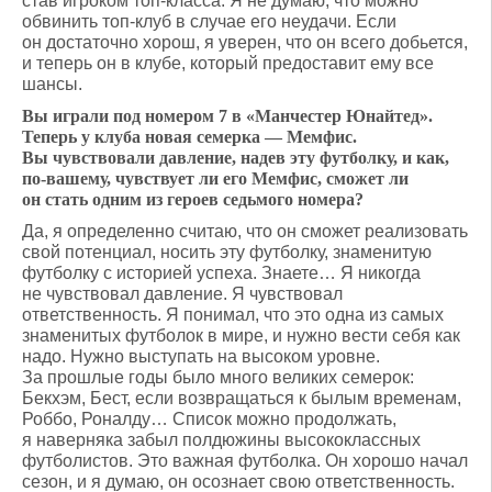
став игроком топ-класса. Я не думаю, что можно
обвинить топ-клуб в случае его неудачи. Если
он достаточно хорош, я уверен, что он всего добьется,
и теперь он в клубе, который предоставит ему все
шансы.
Вы играли под номером 7 в «Манчестер Юнайтед».
Теперь у клуба новая семерка — Мемфис.
Вы чувствовали давление, надев эту футболку, и как,
по-вашему, чувствует ли его Мемфис, сможет ли
он стать одним из героев седьмого номера?
Да, я определенно считаю, что он сможет реализовать
свой потенциал, носить эту футболку, знаменитую
футболку с историей успеха. Знаете… Я никогда
не чувствовал давление. Я чувствовал
ответственность. Я понимал, что это одна из самых
знаменитых футболок в мире, и нужно вести себя как
надо. Нужно выступать на высоком уровне.
За прошлые годы было много великих семерок:
Бекхэм, Бест, если возвращаться к былым временам,
Роббо, Роналду… Список можно продолжать,
я наверняка забыл полдюжины высококлассных
футболистов. Это важная футболка. Он хорошо начал
сезон, и я думаю, он осознает свою ответственность.