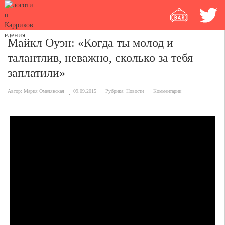
Майкл Оуэн: «Когда ты молод и
талантлив, неважно, сколько за тебя
заплатили»
Автор:
Мария Омелянская
09.09.2015
Рубрика:
Новости
Комментарии