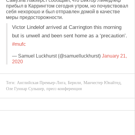
Самуэль Лакхёрст сообщает, что Виктор Линедлёф
прибыл в Каррингтом сегодня утром, но почувствовал
себя нехорошо и был отправлен домой в качестве
меры предосторожности.
Victor Lindelof arrived at Carrington this morning
but is unwell and been sent home as a ‘precaution’.
#mufc
— Samuel Luckhurst (@samuelluckhurst)
January 21,
2020
Теги:
Английская Премьер-Лига
,
Бернли
,
Манчестер Юнайтед
,
Оле Гуннар Сульшер
,
пресс-конференция