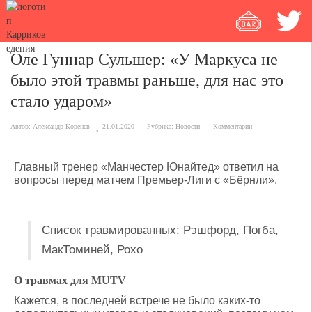
Оле Гуннар Сульшер: «У Маркуса не
было этой травмы раньше, для нас это
стало ударом»
Автор:
Александр Коренев
21.01.2020
Рубрика:
Новости
Комментарии
Главный тренер «Манчестер Юнайтед» ответил на
вопросы перед матчем Премьер-Лиги с «Бёрнли».
Список травмированных: Рэшфорд, Погба,
МакТоминей, Рохо
О травмах для MUTV
Кажется, в последней встрече не было каких-то