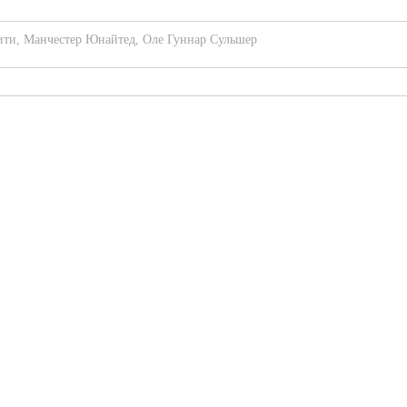
ити
,
Манчестер Юнайтед
,
Оле Гуннар Сульшер