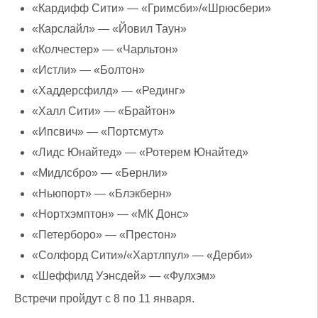
«Кардифф Сити» — «Гримсби»/«Шрюсбери»
«Карслайл» — «Йовил Таун»
«Колчестер» — «Чарльтон»
«Истли» — «Болтон»
«Хаддерсфилд» — «Рединг»
«Халл Сити» — «Брайтон»
«Ипсвич» — «Портсмут»
«Лидс Юнайтед» — «Ротерем Юнайтед»
«Мидлсбро» — «Бернли»
«Ньюпорт» — «Блэкберн»
«Нортхэмптон» — «МК Донс»
«Петерборо» — «Престон»
«Солфорд Сити»/«Хартлпул» — «Дерби»
«Шеффилд Уэнсдей» — «Фулхэм»
Встречи пройдут с 8 по 11 января.