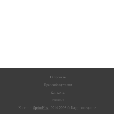
О проекте
Правообладателям
Контакты
Реклама
Хостинг:
SprintHost
; 2014-2026 © Карриковедение