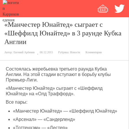
«Манчестер Юнайтед» сыграет с
«Шеффилд Юнайтед» в 3 раунде Кубка
Англии
Автор:
Евгений Арбенин
08.12.2015
Рубрика:
Новости
Комментарии
Состоялась жеребьевка третьего раунда Кубка
Англии. На этой стадии вступают в борьбу клубы
Премьер-Лиги.
«Манчестер Юнайтед» сыграет с «Шеффилд
Юнайтед» на «Олд Траффорд».
Все пары:
«Манчестер Юнайтед» — «Шеффилд Юнайтед»
«Арсенал» — «Сандерленд»
«Тоттенхэм» — «Лестер»