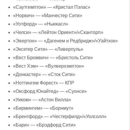
«Саутгемптон» — «Кристал Пэлас»
«Норвич» — «Манчестер Сити»
«Уотфорд» — «Ньюкасл»
«Челси» — «Лейтон Ориент»/«Сканторп»
«Эвертон» — «Дагенем и Редбридж»/«Уайтхок»
«Эксетер Сити» — «Ливерпуль»
«Вест Бромвич» — «Бристоль Сити»
«Вест Хэм» — «Вулверхэмптон»
«Донкастер» — «Сток Сити»
«Ноттингем Форест» — КПР
«Оксфорд Юнайтед» — «Суонси»
«Уиком» — «Астон Вилла»
«Бирмингем» — «Борнмут»
«Брентфорд» — «Честерфилд»/«Уолсолл»
«Бари» — «Брэдфорд Сити»