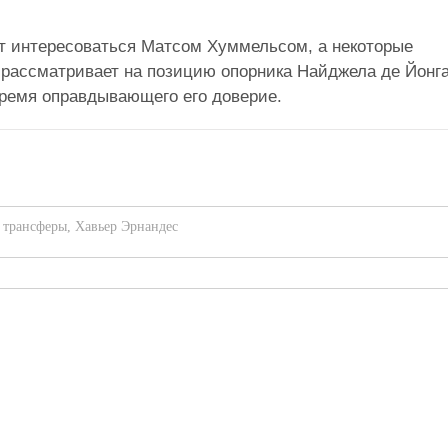
т интересоваться Матсом Хуммельсом, а некоторые
 рассматривает на позицию опорника Найджела де Йонга
время оправдывающего его доверие.
,
трансферы
,
Хавьер Эрнандес