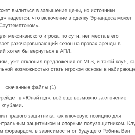
ожет вылиться в завышение цены, но источники
д» надеется, что включение в сделку Эрнандеса может
«Саутгемптоном».
ля мексиканского игрока, по сути, нет места в его
вает разочаровывающий сезон на правах аренды в
й хотел бы вернуться в АПЛ.
ям, уже отклонил предложения от MLS, и такой клуб, ка
альной возможностью стать игроком основы в набирающ
перейдёт в «Юнайтед», всё еще возможно заключение
 клубами.
лил правого защитника, как ключевую позицию для
ентральным защитником и опорным полузащитником. Кл
им форвардом, в зависимости от будущего Робина Ван