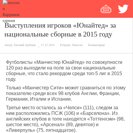
Выступления игроков «Юнайтед» за
национальные сборные в 2015 году
Автор:
Евгений Арбенин
17.12.2015
Рубрика:
Новости
Комментарии
Футболисты «Манчестер Юнайтед» по совокупности
120 раз выходили на поле за свои национальные
сборные, что стало рекордом среди топ-5 лиг в 2015
году.
Только «Манчестер Сити» может сравниться по этому
показателю среди всех 98 клубов Англии, Франции,
Германии, Италии и Испании.
Третье место осталось за «Челси» (111), следом за
ним расположились ПСЖ (106) и «Барселона». Из
английских клубов в топе находятся «Тоттенхэм» (98,
шестое место), «Арсенал» (89, девятое) и
«Ливерпуль» (75, пятнадцатое).