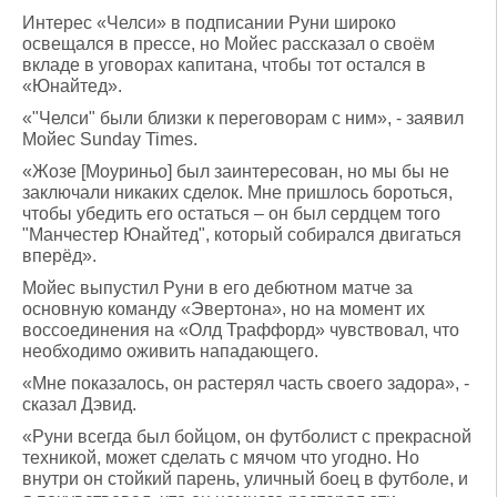
Интерес «Челси» в подписании Руни широко
освещался в прессе, но Мойес рассказал о своём
вкладе в уговорах капитана, чтобы тот остался в
«Юнайтед».
«"Челси" были близки к переговорам с ним», - заявил
Мойес Sunday Times.
«Жозе [Моуриньо] был заинтересован, но мы бы не
заключали никаких сделок. Мне пришлось бороться,
чтобы убедить его остаться – он был сердцем того
"Манчестер Юнайтед", который собирался двигаться
вперёд».
Мойес выпустил Руни в его дебютном матче за
основную команду «Эвертона», но на момент их
воссоединения на «Олд Траффорд» чувствовал, что
необходимо оживить нападающего.
«Мне показалось, он растерял часть своего задора», -
сказал Дэвид.
«Руни всегда был бойцом, он футболист с прекрасной
техникой, может сделать с мячом что угодно. Но
внутри он стойкий парень, уличный боец в футболе, и