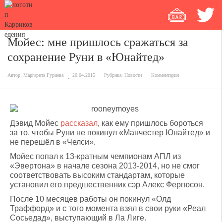
Мойес: мне пришлось сражаться за
сохранение Руни в «Юнайтед»
Автор:
Маргарита Гуриева
20.04.2015
Рубрика:
Новости
Комментарии
Дэвид Мойес
рассказал
, как ему пришлось бороться
за то, чтобы Руни не покинул «Манчестер Юнайтед» и
не перешёл в «Челси».
Мойес попал к 13-кратным чемпионам АПЛ из
«Эвертона» в начале сезона 2013-2014, но не смог
соответствовать высоким стандартам, которые
установил его предшественник сэр Алекс Фергюсон.
После 10 месяцев работы он покинул «Олд
Траффорд» и с того момента взял в свои руки «Реал
Сосьедад», выступающий в Ла Лиге.