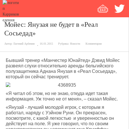
Мойес: Янузая не будет в «Реал
Сосьедад»
Автор:
Евгений Арбенин
16.01.2015
Рубрика:
Новости
Комментарии
Бывший тренер «Манчестер Юнайтед» Дэвид Мойес
развеял слухи относительно аренды бельгийского
полузащитника Аднана Янузая в «Реал Сосьедад»,
который он сейчас тренирует.
«Я читал об этом, но не знаю, откуда идет такая
информация. Уж точно не от меня», – сказал Мойес.
«Янузай - лучший молодой игрок, с которым я
работал, наряду с Уэйном Руни. Он прекрасен,
посмотрите, с какой легкостью и уверенностью он
действует на поле. Я уже говорил, что по своим