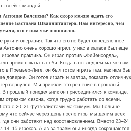
ен своей командой.
ки Антонио Валенсии? Как скоро можно ждать его
щение Бастиана Швайнштайгера. Нам интересно, чем
мали, что с ним уже покончено.
 руки и операция. Так что его не будет определенное
да Антонио очень хорошо играл, у нас в запасе был еще
игровая практика. Он играл против «Фейеноорда»,
ыло время показать себя. Когда в последнем матче нам
о в Премьер-Лиге, он был готов играть там, как нам бы
е доверие. Он готов играть и завтра, показать отличну
йгер вернулся. Мы приняли это решение в прошлый
. В прошлый понедельник он присоединился к команде.
 отрезком сезона, когда трудно работать со всеми.
абота с 20–21 футболистами максимум. Мы больше
тому что сейчас через день после игры мы делим всех
 где они работают над восстановлением. Вместо 23–24
 14–15 игроков. А из-за травм они иногда сокращаются