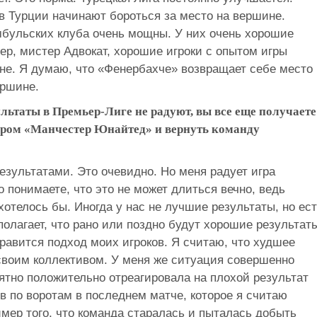
в Турции начинают бороться за место на вершине.
мбульских клуба очень мощны. У них очень хорошие
ер, мистер Адвокат, хорошие игроки с опытом игры
е. Я думаю, что «Фенербахче» возвращает себе место
ершине.
ультаты в Премьер-Лиге не радуют, вы все еще получаете
нером «Манчестер Юнайтед» и вернуть команду
результатами. Это очевидно. Но меня радует игра
о понимаете, что это не может длиться вечно, ведь
 хотелось бы. Иногда у нас не лучшие результаты, но ес
олагает, что рано или поздно будут хорошие результат
нравится подход моих игроков. Я считаю, что худшее
своим коллективом. У меня же ситуация совершенно
ятно положительно отреагировала на плохой результат
в по воротам в последнем матче, которое я считаю
мер того, что команда старалась и пыталась добыть