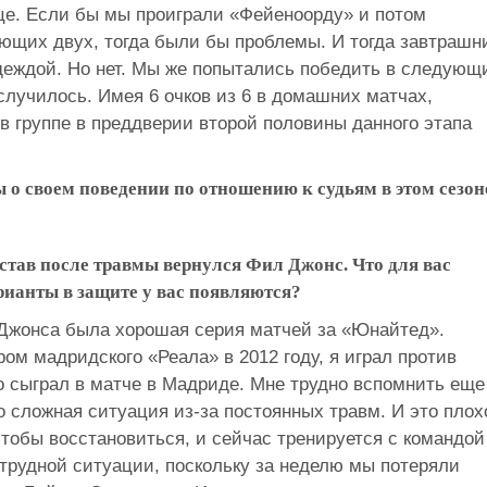
це. Если бы мы проиграли «Фейеноорду» и потом
ующих двух, тогда были бы проблемы. И тогда завтрашн
еждой. Но нет. Мы же попытались победить в следующ
 случилось. Имея 6 очков из 6 в домашних матчах,
в группе в преддверии второй половины данного этапа
 о своем поведении по отношению к судьям в этом сезон
остав после травмы вернулся Фил Джонс. Что для вас
рианты в защите у вас появляются?
а Джонса была хорошая серия матчей за «Юнайтед».
ром мадридского «Реала» в 2012 году, я играл против
 сыграл в матче в Мадриде. Мне трудно вспомнить еще
го сложная ситуация из-за постоянных травм. И это плох
 чтобы восстановиться, и сейчас тренируется с командой
 трудной ситуации, поскольку за неделю мы потеряли