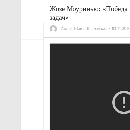
Жозе Моуринью: «Победа 
задач»
Автор:
Юлия Шпаковская
03.11.201