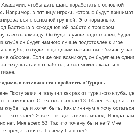
 Академии, чтобы дать шанс поработать с основной
с. Например, в пятницу игроки, которые будут принимат
енироваться с основной группой. Это нормально.
д Бастиана в каждодневной работе с тренером,
нуть его в команду. Он будет лучше подготовлен, будет
з клуба он будет намного лучше подготовлен к игре
ся в клубе, то будет еще одним вариантом. Сейчас у нас
ак в обороне. Если же они возникнут, он будет еще одни
на результатах его работы, и оно может сказаться
стиане.
видимо, о возможности поработать в Турции.]
е Португалии я получил как раз от турецкого клуба, гд
и не произошло. С тех пор прошло 13–14 лет. Вряд ли это
м клубе, где и хотел быть. Как минимум я хочу остаться
ше — кто знает? Я все еще достаточно молод. Иногда ва
но нет. Мне всего 53. Так что почему бы и нет? Мне
 ее предостаточно. Почему бы и нет?