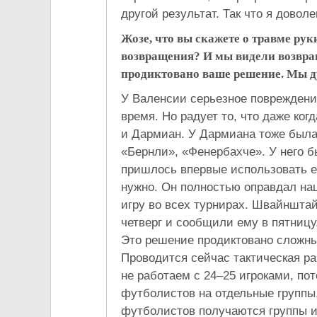
другой результат. Так что я довол
Жозе, что вы скажете о травме ру
возвращения? И мы видели возвра
продиктовано ваше решение. Мы ду
У Валенсии серьезное повреждение
время. Но радует то, что даже ког
и Дармиан. У Дармиана тоже была 
«Бернли», «Фенербахче». У него б
пришлось впервые использовать ег
нужно. Он полностью оправдал наш
игру во всех турнирах. Швайншта
четверг и сообщили ему в пятницу
Это решение продиктовано сложным
Проводится сейчас тактическая р
не работаем с 24–25 игроками, по
футболистов на отдельные группы,
футболистов получаются группы из