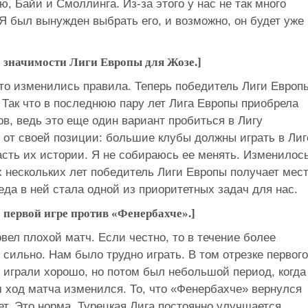
, Байи и Смоллинга. Из-за этого у нас не так много
Я был вынужден выбрать его, и возможно, он будет уже
о значимости Лиги Европы для Жозе.]
то изменились правила. Теперь победитель Лиги Европ
 Так что в последнюю пару лет Лига Европы приобрела
в, ведь это еще один вариант пробиться в Лигу
 от своей позиции: большие клубы должны играть в Лиг
сть их истории. Я не собираюсь ее менять. Изменилос
их нескольких лет победитель Лиги Европы получает мес
еда в ней стала одной из приоритетных задач для нас.
 первой игре против «Фенербахче».]
вел плохой матч. Если честно, то в течение более
сильно. Нам было трудно играть. В том отрезке первого
 играли хорошо, но потом был небольшой период, когда
 ход матча изменился. То, что «Фенербахче» вернулся
ет. Это норма. Турецкая Лига постоянно улучшается.