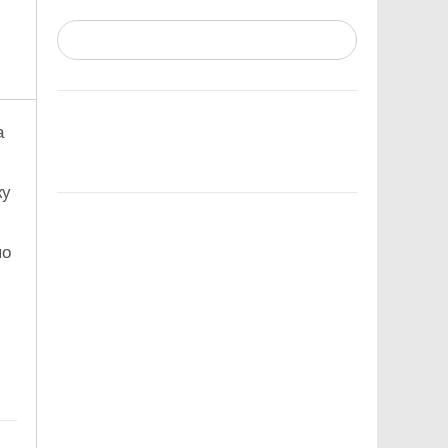
а
ку
по