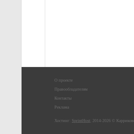
О проекте
Правообладателям
Контакты
Реклама
Хостинг:
SprintHost
; 2014-2026 © Карриков