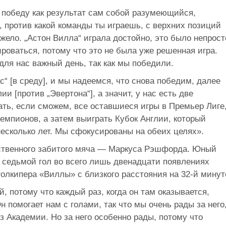
победу как результат сам собой разумеющийся,
, против какой команды ты играешь, с верхних позиций
жело. „Астон Вилла“ играла достойно, это было непрост
оваться, потому что это не была уже решенная игра.
ля нас важный день, так как мы победили.
с“ [в среду], и мы надеемся, что снова победим, далее
и [против „Эвертона“], а значит, у нас есть две
ать, если сможем, все оставшиеся игры в Премьер Лиге
Чемпионов, а затем выиграть Кубок Англии, который
есколько лет. Мы сфокусированы на обеих целях».
нственного забитого мяча — Маркуса Рэшфорда. Юный
 седьмой гол во всего лишь двенадцати появлениях
голкипера «Виллы» с близкого расстояния на 32-й минут
 потому что каждый раз, когда он там оказывается,
 помогает нам с голами, так что мы очень рады за него
з Академии. Но за него особенно рады, потому что