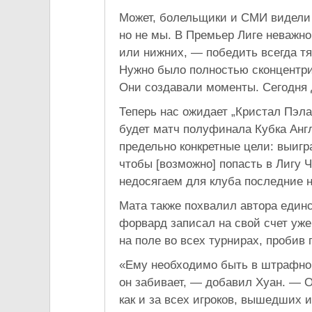
Может, болельщики и СМИ видели 
но не мы. В Премьер Лиге неважно
или нижних, — победить всегда тя
Нужно было полностью сконцентрир
Они создавали моменты. Сегодня д
Теперь нас ожидает „Кристал Пэла
будет матч полуфинала Кубка Англи
предельно конкретные цели: выигр
чтобы [возможно] попасть в Лигу 
недосягаем для клуба последние н
Мата также похвалил автора еди
форвард записал на свой счет уже
на поле во всех турнирах, пробив 
«Ему необходимо быть в штрафной,
он забивает, — добавил Хуан. — Он
как и за всех игроков, вышедших и