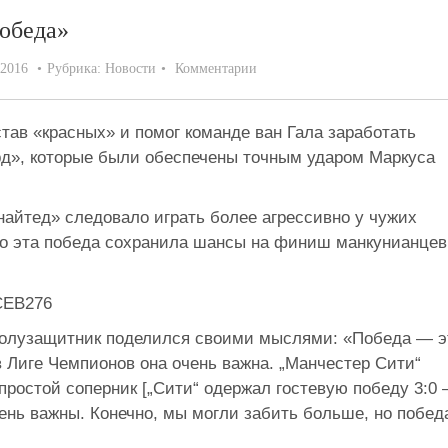
обеда»
.2016
Рубрика:
Новости
Комментарии
тав «красных» и помог команде ван Гала заработать
д», которые были обеспечены точным ударом Маркуса
найтед» следовало играть более агрессивно у чужих
что эта победа сохранила шансы на финиш манкунианцев
олузащитник поделился своими мыслями: «Победа — э
 в Лиге Чемпионов она очень важна. „Манчестер Сити“
епростой соперник [„Сити“ одержал гостевую победу 3:0
очень важны. Конечно, мы могли забить больше, но побед