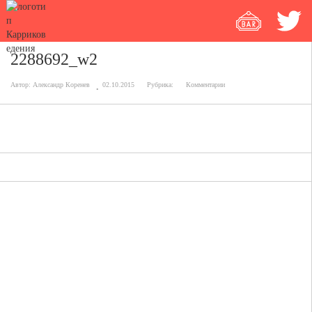
2288692_w2
Автор:
Александр Коренев
02.10.2015
Рубрика:
Комментарии