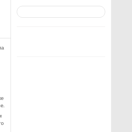
ла
же
е.
м
го