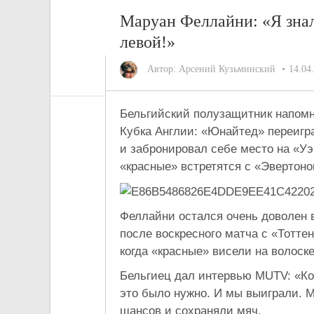
Маруан Феллайни: «Я знал,
левой!»
Автор:
Арсений Кузьминский
14.04
Бельгийский полузащитник напомн
Кубка Англии: «Юнайтед» переигра
и забронировал себе место на «Уэ
«красные» встретятся с «Эвертоно
Феллайни остался очень доволен
после воскресного матча с «Тотте
когда «красные» висели на волоск
Бельгиец дал интервью MUTV: «Ко
это было нужно. И мы выиграли. 
шансов и сохраняли мяч.