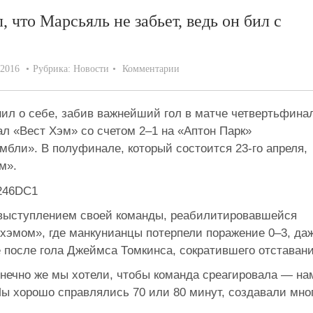
 что Марсьяль не забьет, ведь он бил с
.2016
Рубрика:
Новости
Комментарии
ил о себе, забив важнейший гол в матче четвертьфина
л «Вест Хэм» со счетом 2–1 на «Аптон Парк»
мбли». В полуфинале, который состоится 23-го апреля,
м».
 выступлением своей команды, реабилитировавшейся
нхэмом», где манкунианцы потерпели поражение 0–3, да
е после гола Джеймса Томкинса, сократившего отставани
нечно же мы хотели, чтобы команда среагировала — на
Мы хорошо справлялись 70 или 80 минут, создавали мно