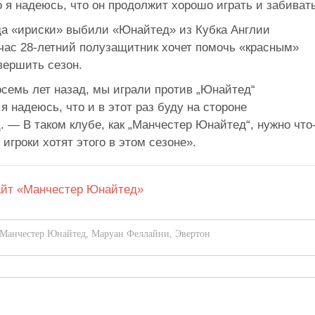
о я надеюсь, что он продолжит хорошо играть и забиват
гда «ириски» выбили «Юнайтед» из Кубка Англии
йчас 28-летний полузащитник хочет помочь «красным»
вершить сезон.
осемь лет назад, мы играли против „Юнайтед“
я надеюсь, что и в этот раз буду на стороне
 — В таком клубе, как „Манчестер Юнайтед“, нужно что
 игроки хотят этого в этом сезоне».
йт «Манчестер Юнайтед»
Манчестер Юнайтед
,
Маруан Феллайни
,
Эвертон