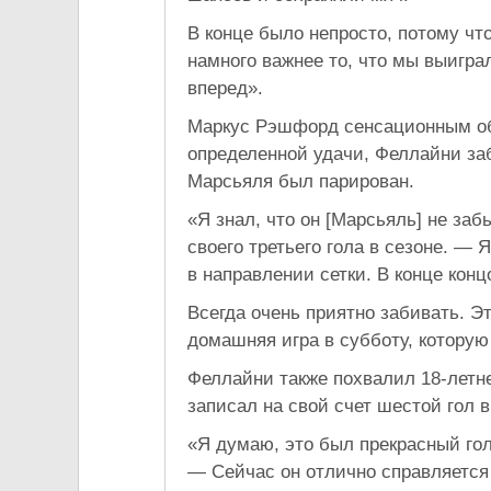
В конце было непросто, потому чт
намного важнее то, что мы выигра
вперед».
Маркус Рэшфорд сенсационным обв
определенной удачи, Феллайни заб
Марсьяля был парирован.
«Я знал, что он [Марсьяль] не заб
своего третьего гола в сезоне. — 
в направлении сетки. В конце конц
Всегда очень приятно забивать. Э
домашняя игра в субботу, котору
Феллайни также похвалил 18-летн
записал на свой счет шестой гол 
«Я думаю, это был прекрасный гол
— Сейчас он отлично справляется 