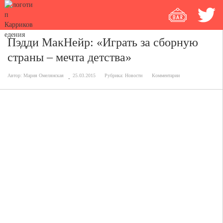
Пэдди МакНейр: «Играть за сборную
страны – мечта детства»
Автор:
Мария Омелянская
25.03.2015
Рубрика:
Новости
Комментарии