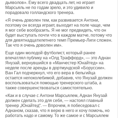
дьяволов». Ему всего двадцать лет, но играет
Марсьяль не по годам зрело, и это удивило и
порадовало голландского тренера.
«Я очень доволен тем, как развивается Антони,
поэтому он всегда играет, выходит на поле чаще, чем
я мог себе вообразить. Я не мог предвидеть, что он
будет выступать почти что в каждом матче, потому что
для девятнадцатилетнего темп Премьер-Лиги сложен.
Так что я очень доволен им».
Еще один молодой футболист, который ранее
впечатлял публику на «Олд Траффорд», — это Аднан
Янузай, вернувшийся в «Манчестер Юнайтед» на
неделе после аренды в дортмундской «Боруссии».
Ван Гал подчеркнул, что его вера в бельгийца
остается непоколебимой, добавив, что Янузай должен
воспользоваться помощью тренерского штаба, а
также совершенствоваться самостоятельно.
«Как и в случае с Антони Марсьялем, Аднан Янузай
должен сделать это для себя, — настоял главный
тренер „Юнайтед“. — Впрочем, я побеседовал с
Аднаном, сказав, что я верю в него и хочу помочь, но
работать надо и самому. То же самое и с Марсьялем