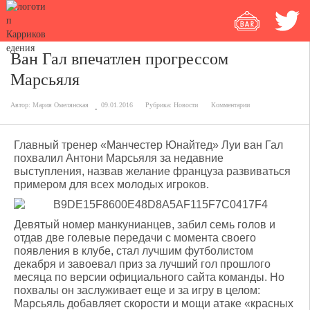
Ван Гал впечатлен прогрессом
Марсьяля
Автор:
Мария Омелянская
09.01.2016
Рубрика:
Новости
Комментарии
Главный тренер «Манчестер Юнайтед» Луи ван Гал
похвалил Антони Марсьяля за недавние
выступления, назвав желание француза развиваться
примером для всех молодых игроков.
Девятый номер манкунианцев, забил семь голов и
отдав две голевые передачи с момента своего
появления в клубе, стал лучшим футболистом
декабря и завоевал приз за лучший гол прошлого
месяца по версии официального сайта команды. Но
похвалы он заслуживает еще и за игру в целом:
Марсьяль добавляет скорости и мощи атаке «красных