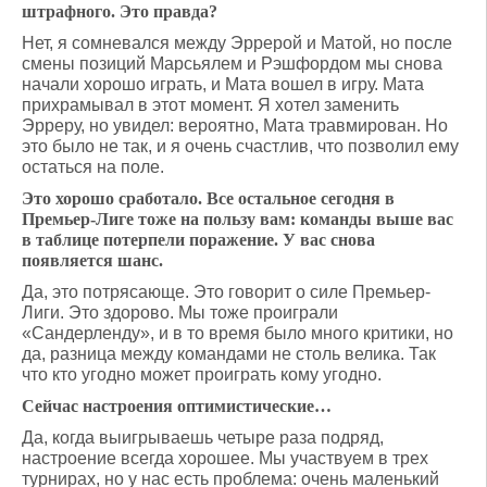
штрафного. Это правда?
Нет, я сомневался между Эррерой и Матой, но после
смены позиций Марсьялем и Рэшфордом мы снова
начали хорошо играть, и Мата вошел в игру. Мата
прихрамывал в этот момент. Я хотел заменить
Эрреру, но увидел: вероятно, Мата травмирован. Но
это было не так, и я очень счастлив, что позволил ему
остаться на поле.
Это хорошо сработало. Все остальное сегодня в
Премьер-Лиге тоже на пользу вам: команды выше вас
в таблице потерпели поражение. У вас снова
появляется шанс.
Да, это потрясающе. Это говорит о силе Премьер-
Лиги. Это здорово. Мы тоже проиграли
«Сандерленду», и в то время было много критики, но
да, разница между командами не столь велика. Так
что кто угодно может проиграть кому угодно.
Сейчас настроения оптимистические…
Да, когда выигрываешь четыре раза подряд,
настроение всегда хорошее. Мы участвуем в трех
турнирах, но у нас есть проблема: очень маленький