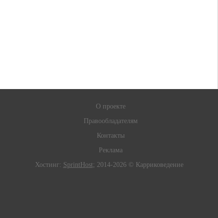
О проекте
Правообладателям
Контакты
Реклама
Хостинг:
SprintHost
; 2014-2026 © Карриковедение