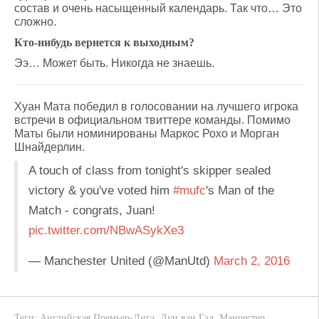
состав и очень насыщенный календарь. Так что… Это
сложно.
Кто-нибудь вернется к выходным?
Ээ… Может быть. Никогда не знаешь.
Хуан Мата победил в голосовании на лучшего игрока
встречи в официальном твиттере команды. Помимо
Маты были номинированы Маркос Рохо и Морган
Шнайдерлин.
A touch of class from tonight's skipper sealed
victory & you've voted him
#mufc
's Man of the
Match - congrats, Juan!
pic.twitter.com/NBwASykXe3
— Manchester United (@ManUtd)
March 2, 2016
Теги:
Английская Премьер-Лига
,
Луи ван Гал
,
Манчестер