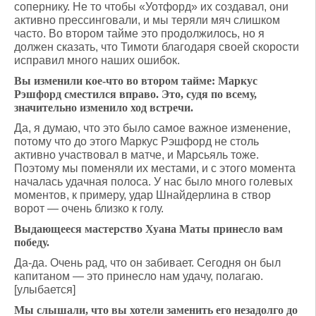
сопернику. Не то чтобы «Уотфорд» их создавал, они
активно прессинговали, и мы теряли мяч слишком
часто. Во втором тайме это продолжилось, но я
должен сказать, что Тимоти благодаря своей скорости
исправил много наших ошибок.
Вы изменили кое-что во втором тайме: Маркус
Рэшфорд сместился вправо. Это, судя по всему,
значительно изменило ход встречи.
Да, я думаю, что это было самое важное изменение,
потому что до этого Маркус Рэшфорд не столь
активно участвовал в матче, и Марсьяль тоже.
Поэтому мы поменяли их местами, и с этого момента
началась удачная полоса. У нас было много голевых
моментов, к примеру, удар Шнайдерлина в створ
ворот — очень близко к голу.
Выдающееся мастерство Хуана Маты принесло вам
победу.
Да-да. Очень рад, что он забивает. Сегодня он был
капитаном — это принесло нам удачу, полагаю.
[улыбается]
Мы слышали, что вы хотели заменить его незадолго до