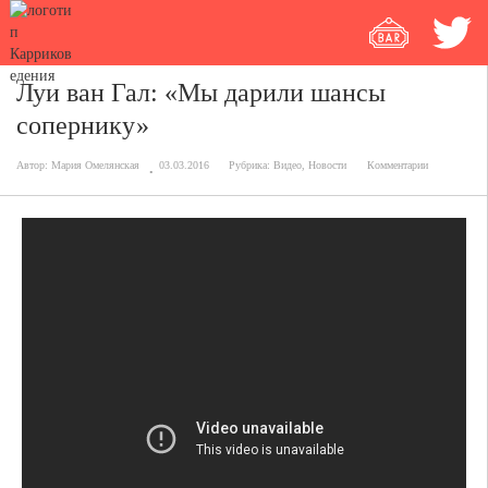
Луи ван Гал: «Мы дарили шансы
сопернику»
Автор:
Мария Омелянская
03.03.2016
Рубрика:
Видео
,
Новости
Комментарии